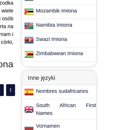
rzodka
 wiele
Mozambik Imiona
j osób
Namibia Imiona
rta na
 mam i
Swazi Imiona
córki,
Zimbabwean Imiona
ona
Inne języki
t
Nombres sudafricanos
South African First
Names
Vornamen