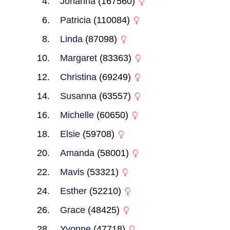
Johanna
(167560)
Patricia
(110084)
Linda
(87098)
Margaret
(83363)
Christina
(69249)
Susanna
(63557)
Michelle
(60650)
Elsie
(59708)
Amanda
(58001)
Mavis
(53321)
Esther
(52210)
Grace
(48425)
Yvonne
(47718)