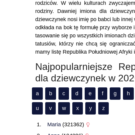
rodziców. W wielu kulturach zwyczajem
rodziny. Dawniej imiona dla dziewczy
dziewczynek nosi imię po babci lub innej
odkłada na bok tę formułę przy wyborze im
tasowanie się po wszystkich imionach dz
tatusiów, którzy nie chcą się ograniczać
mamy listę Republika Południowej Afryki 
Najpopularniejsze Rep
dla dziewczynek w 2026
a
b
c
d
e
f
g
h
u
v
w
x
y
z
Maria
(321362)