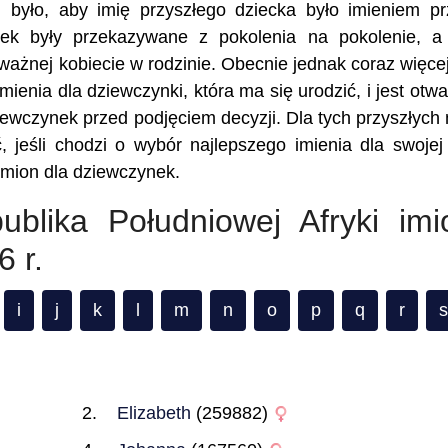
 było, aby imię przyszłego dziecka było imieniem p
nek były przekazywane z pokolenia na pokolenie, a
 ważnej kobiecie w rodzinie. Obecnie jednak coraz więce
ienia dla dziewczynki, która ma się urodzić, i jest otwa
iewczynek przed podjęciem decyzji. Dla tych przyszłych
, jeśli chodzi o wybór najlepszego imienia dla swojej 
imion dla dziewczynek.
ublika Południowej Afryki imi
 r.
i
j
k
l
m
n
o
p
q
r
s
Elizabeth
(259882)