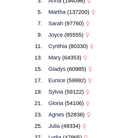
Anna
(194096)
Martha
(137200)
Sarah
(97760)
Joyce
(85555)
Cynthia
(80330)
Mary
(64353)
Gladys
(60985)
Eunice
(59992)
Sylvia
(59122)
Gloria
(54106)
Agnes
(52838)
Julia
(49334)
Lydia
(47865)