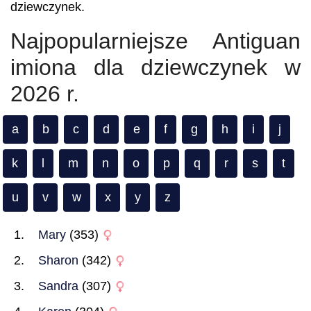
dziewczynek.
Najpopularniejsze Antiguan
imiona dla dziewczynek w
2026 r.
a
b
c
d
e
f
g
h
i
j
k
l
m
n
o
p
q
r
s
t
u
v
w
x
y
z
Mary
(353)
Sharon
(342)
Sandra
(307)