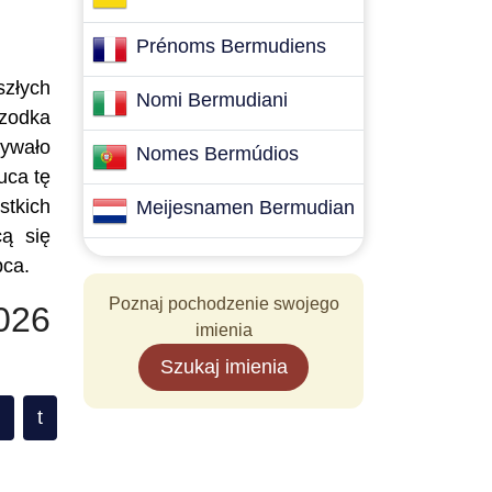
Prénoms Bermudiens
szłych
Nomi Bermudiani
rzodka
mywało
Nomes Bermúdios
uca tę
stkich
Meijesnamen Bermudian
cą się
pca.
Poznaj pochodzenie swojego
026
imienia
Szukaj imienia
t