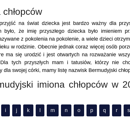
a chłopców
rzyjść na świat dziecka jest bardzo ważny dla przy
m było, że imię przyszłego dziecka było imieniem p
kazywane z pokolenia na pokolenie, a wiele dzieci otrzy
eku w rodzinie. Obecnie jednak coraz więcej osób porz
re ma się urodzić i jest otwartych na rozważanie wszy
 Dla tych przyszłych mam i tatusiów, którzy nie ch
 dla swojej córki, mamy listę nazwisk Bermudyjski chło
rmudyjski imiona chłopców w 2
i
j
k
l
m
n
o
p
q
r
s