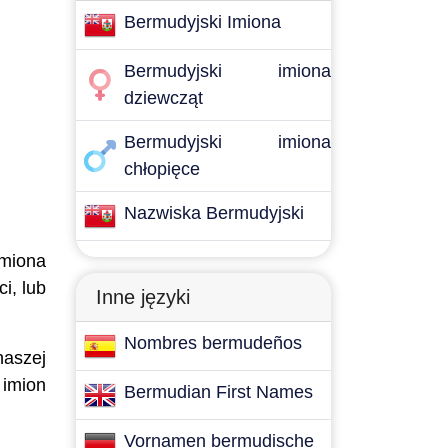
Bermudyjski Imiona
Bermudyjski imiona
dziewcząt
Bermudyjski imiona
chłopięce
Nazwiska Bermudyjski
imiona
i, lub
Inne języki
Nombres bermudeños
naszej
 imion
Bermudian First Names
Vornamen bermudische