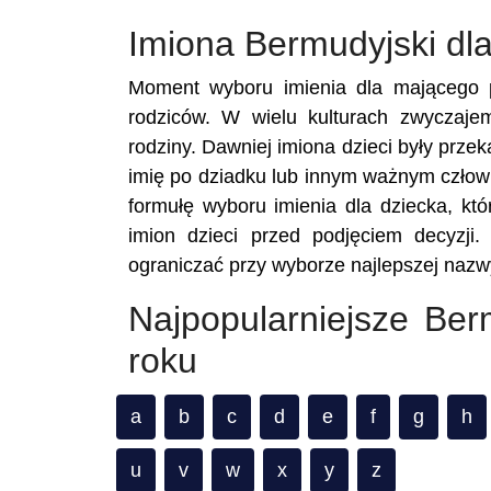
Imiona Bermudyjski dl
Moment wyboru imienia dla mającego p
rodziców. W wielu kulturach zwyczaje
rodziny. Dawniej imiona dzieci były prze
imię po dziadku lub innym ważnym człowi
formułę wyboru imienia dla dziecka, któ
imion dzieci przed podjęciem decyzji.
ograniczać przy wyborze najlepszej nazwy
Najpopularniejsze Be
roku
a
b
c
d
e
f
g
h
u
v
w
x
y
z