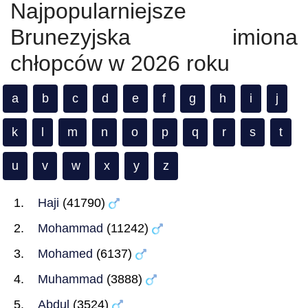
Najpopularniejsze
Brunezyjska imiona
chłopców w 2026 roku
a
b
c
d
e
f
g
h
i
j
k
l
m
n
o
p
q
r
s
t
u
v
w
x
y
z
Haji
(41790)
Mohammad
(11242)
Mohamed
(6137)
Muhammad
(3888)
Abdul
(3524)