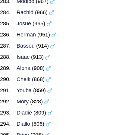
Modibo
(967)
Rachid
(966)
Josue
(965)
Herman
(951)
Bassou
(914)
Isaac
(913)
Alpha
(908)
Cheik
(868)
Youba
(859)
Mory
(828)
Diadie
(809)
Diallo
(806)