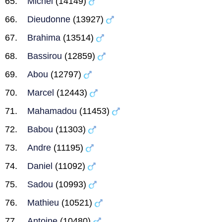
Michel
(14149)
Dieudonne
(13927)
Brahima
(13514)
Bassirou
(12859)
Abou
(12797)
Marcel
(12443)
Mahamadou
(11453)
Babou
(11303)
Andre
(11195)
Daniel
(11092)
Sadou
(10993)
Mathieu
(10521)
Antoine
(10480)