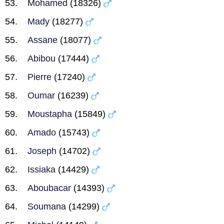
Mohamed
(18326)
Mady
(18277)
Assane
(18077)
Abibou
(17444)
Pierre
(17240)
Oumar
(16239)
Moustapha
(15849)
Amado
(15743)
Joseph
(14702)
Issiaka
(14429)
Aboubacar
(14393)
Soumana
(14299)