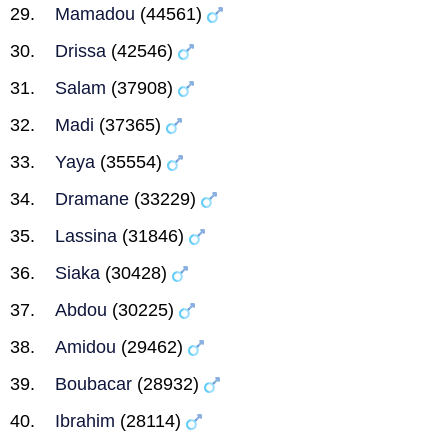
Mamadou
(44561)
Drissa
(42546)
Salam
(37908)
Madi
(37365)
Yaya
(35554)
Dramane
(33229)
Lassina
(31846)
Siaka
(30428)
Abdou
(30225)
Amidou
(29462)
Boubacar
(28932)
Ibrahim
(28114)