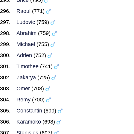
Brice
(795)
Raoul
(771)
Ludovic
(759)
Abrahim
(759)
Michael
(755)
Adrien
(752)
Timothee
(741)
Zakarya
(725)
Omer
(708)
Remy
(700)
Constantin
(699)
Karamoko
(698)
Stanislas
(697)