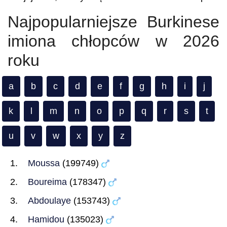
Najpopularniejsze Burkinese
imiona chłopców w 2026
roku
a
b
c
d
e
f
g
h
i
j
k
l
m
n
o
p
q
r
s
t
u
v
w
x
y
z
Moussa
(199749)
Boureima
(178347)
Abdoulaye
(153743)
Hamidou
(135023)