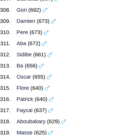
Gori
(692)
Damien
(673)
Pere
(673)
Aba
(672)
Sidibe
(661)
Ba
(656)
Oscar
(655)
Flore
(640)
Patrick
(640)
Faycal
(637)
Aboubakary
(629)
Masse
(625)