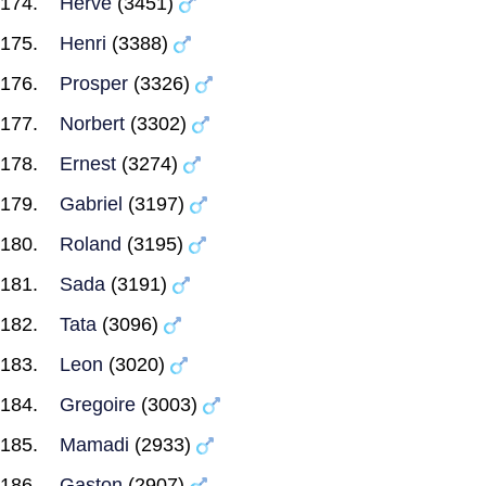
Herve
(3451)
Henri
(3388)
Prosper
(3326)
Norbert
(3302)
Ernest
(3274)
Gabriel
(3197)
Roland
(3195)
Sada
(3191)
Tata
(3096)
Leon
(3020)
Gregoire
(3003)
Mamadi
(2933)
Gaston
(2907)