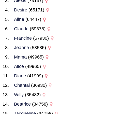
Alexis
(73137)
Desire
(65171)
Aline
(64447)
Claude
(59378)
Francine
(57930)
Jeanne
(53585)
Mama
(49965)
Alice
(49965)
Diane
(41999)
Chantal
(36930)
Willy
(35482)
Beatrice
(34758)
Jacqueline
(34758)