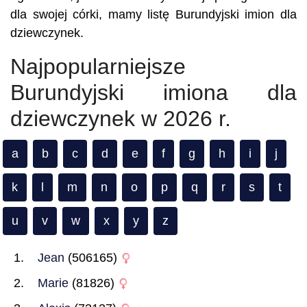
dla swojej córki, mamy listę Burundyjski imion dla
dziewczynek.
Najpopularniejsze
Burundyjski imiona dla
dziewczynek w 2026 r.
a
b
c
d
e
f
g
h
i
j
k
l
m
n
o
p
q
r
s
t
u
v
w
x
y
z
Jean
(506165)
Marie
(81826)