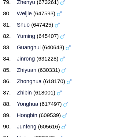
Zhenyu
(673261)
Weijie
(647593)
Shuo
(647425)
Yuming
(645407)
Guanghui
(640643)
Jinrong
(631228)
Zhiyuan
(630331)
Zhonghua
(618170)
Zhibin
(618001)
Yonghua
(617497)
Hongbin
(609539)
Junfeng
(605616)