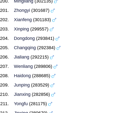
Mingliang
(302135)
Zhongyi
(301687)
Xianfeng
(301183)
Xinping
(299557)
Dongdong
(293841)
Changqing
(292384)
Jialiang
(292215)
Wenliang
(289806)
Haidong
(288685)
Junping
(283529)
Jianxing
(282856)
Yongfu
(281175)