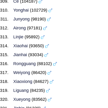
Ce
(104187)
Yonghai
(102729)
Junyong
(98190)
Airong
(97181)
Linjie
(95892)
Xiaohai
(93650)
Jianhai
(93034)
Rongguang
(88102)
Weiyong
(86420)
Xiaoxiong
(84627)
Liguang
(84235)
Xueyong
(83562)