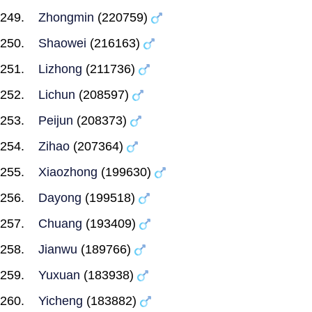
Zhongmin
(220759)
Shaowei
(216163)
Lizhong
(211736)
Lichun
(208597)
Peijun
(208373)
Zihao
(207364)
Xiaozhong
(199630)
Dayong
(199518)
Chuang
(193409)
Jianwu
(189766)
Yuxuan
(183938)
Yicheng
(183882)