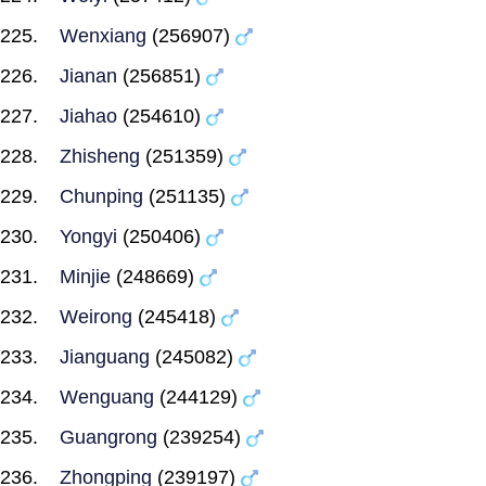
Wenxiang
(256907)
Jianan
(256851)
Jiahao
(254610)
Zhisheng
(251359)
Chunping
(251135)
Yongyi
(250406)
Minjie
(248669)
Weirong
(245418)
Jianguang
(245082)
Wenguang
(244129)
Guangrong
(239254)
Zhongping
(239197)