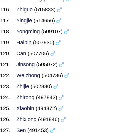
Zhiguo
(515833)
Yingjie
(514656)
Yongming
(509107)
Haibin
(507930)
Can
(507706)
Jinsong
(505072)
Weizhong
(504736)
Zhijie
(502830)
Zhirong
(497842)
Xiaobin
(494872)
Zhixiong
(491846)
Sen
(491453)