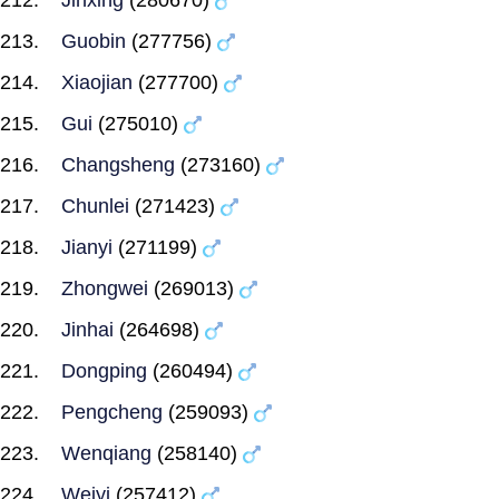
Jinxing
(280670)
Guobin
(277756)
Xiaojian
(277700)
Gui
(275010)
Changsheng
(273160)
Chunlei
(271423)
Jianyi
(271199)
Zhongwei
(269013)
Jinhai
(264698)
Dongping
(260494)
Pengcheng
(259093)
Wenqiang
(258140)
Weiyi
(257412)