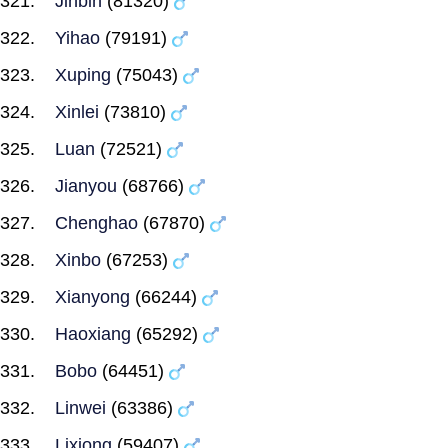
Jinbin
(81320)
Yihao
(79191)
Xuping
(75043)
Xinlei
(73810)
Luan
(72521)
Jianyou
(68766)
Chenghao
(67870)
Xinbo
(67253)
Xianyong
(66244)
Haoxiang
(65292)
Bobo
(64451)
Linwei
(63386)
Lixiong
(59407)