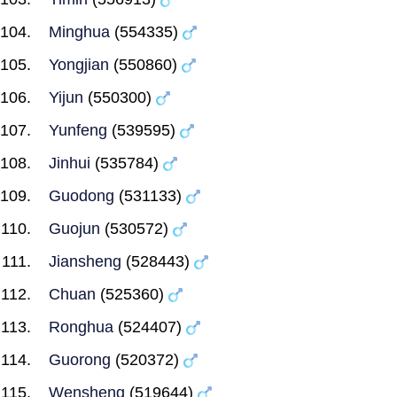
Minghua
(554335)
Yongjian
(550860)
Yijun
(550300)
Yunfeng
(539595)
Jinhui
(535784)
Guodong
(531133)
Guojun
(530572)
Jiansheng
(528443)
Chuan
(525360)
Ronghua
(524407)
Guorong
(520372)
Wensheng
(519644)