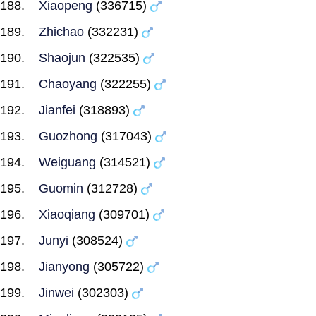
Xiaopeng
(336715)
Zhichao
(332231)
Shaojun
(322535)
Chaoyang
(322255)
Jianfei
(318893)
Guozhong
(317043)
Weiguang
(314521)
Guomin
(312728)
Xiaoqiang
(309701)
Junyi
(308524)
Jianyong
(305722)
Jinwei
(302303)