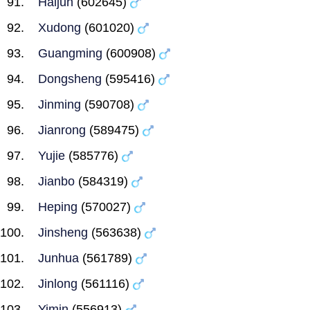
Haijun
(602645)
Xudong
(601020)
Guangming
(600908)
Dongsheng
(595416)
Jinming
(590708)
Jianrong
(589475)
Yujie
(585776)
Jianbo
(584319)
Heping
(570027)
Jinsheng
(563638)
Junhua
(561789)
Jinlong
(561116)
Yimin
(556913)