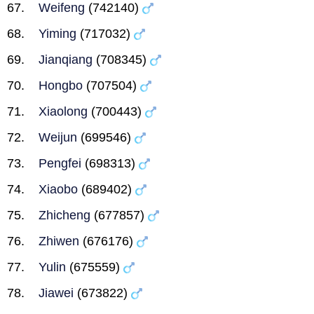
Weifeng
(742140)
Yiming
(717032)
Jianqiang
(708345)
Hongbo
(707504)
Xiaolong
(700443)
Weijun
(699546)
Pengfei
(698313)
Xiaobo
(689402)
Zhicheng
(677857)
Zhiwen
(676176)
Yulin
(675559)
Jiawei
(673822)