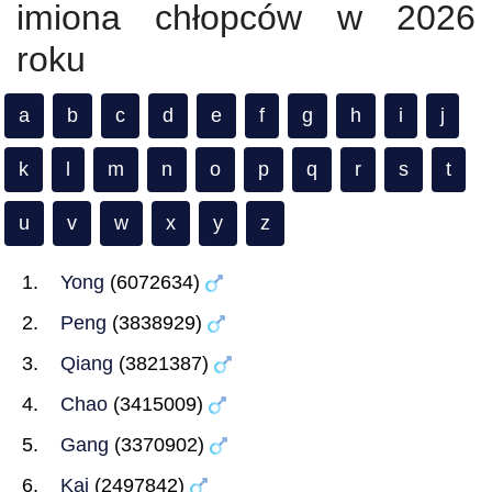
imiona chłopców w 2026
roku
a
b
c
d
e
f
g
h
i
j
k
l
m
n
o
p
q
r
s
t
u
v
w
x
y
z
Yong
(6072634)
Peng
(3838929)
Qiang
(3821387)
Chao
(3415009)
Gang
(3370902)
Kai
(2497842)