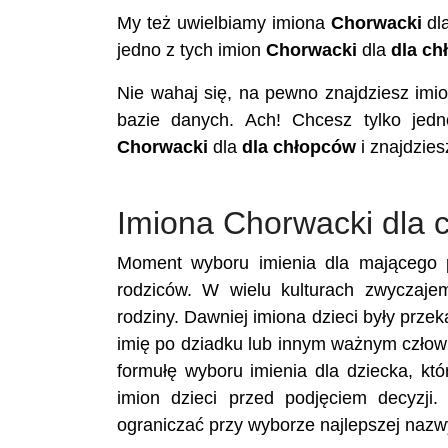
My też uwielbiamy imiona
Chorwacki
dl
jedno z tych imion
Chorwacki
dla
dla ch
Nie wahaj się, na pewno znajdziesz im
bazie danych. Ach! Chcesz tylko jedn
Chorwacki
dla
dla chłopców
i znajdzies
Imiona Chorwacki dla 
Moment wyboru imienia dla mającego p
rodziców. W wielu kulturach zwyczaje
rodziny. Dawniej imiona dzieci były prze
imię po dziadku lub innym ważnym człowi
formułę wyboru imienia dla dziecka, któ
imion dzieci przed podjęciem decyzji.
ograniczać przy wyborze najlepszej nazwy