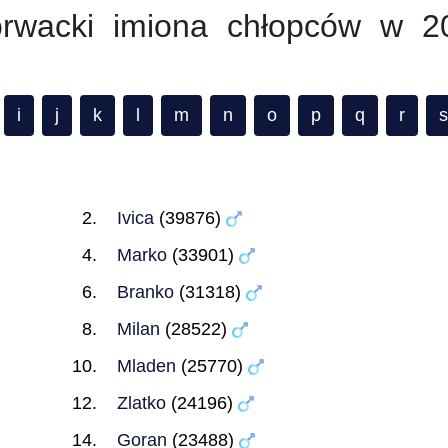
orwacki imiona chłopców w 2
i
j
k
l
m
n
o
p
q
r
s
Ivica
(39876)
Marko
(33901)
Branko
(31318)
Milan
(28522)
Mladen
(25770)
Zlatko
(24196)
Goran
(23488)