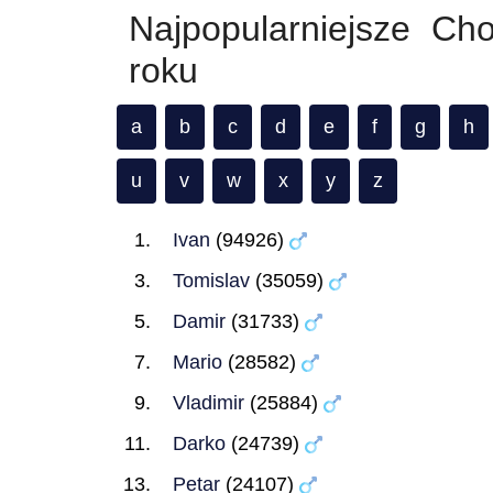
Najpopularniejsze Ch
roku
a
b
c
d
e
f
g
h
u
v
w
x
y
z
Ivan
(94926)
Tomislav
(35059)
Damir
(31733)
Mario
(28582)
Vladimir
(25884)
Darko
(24739)
Petar
(24107)