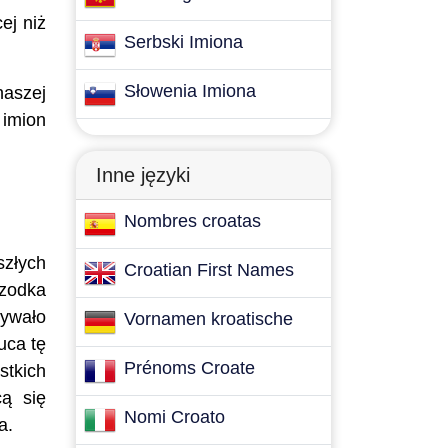
ej niż
Serbski Imiona
Słowenia Imiona
naszej
 imion
Inne języki
Nombres croatas
szłych
Croatian First Names
rzodka
mywało
Vornamen kroatische
uca tę
Prénoms Croate
stkich
cą się
Nomi Croato
a.