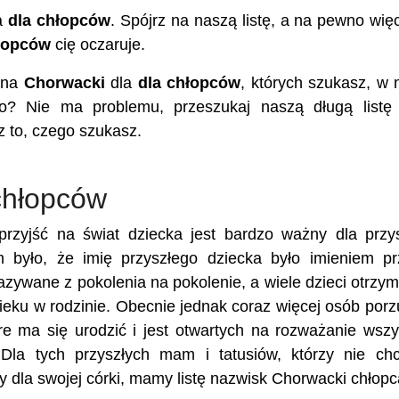
a
dla chłopców
. Spójrz na naszą listę, a na pewno więc
łopców
cię oczaruje.
iona
Chorwacki
dla
dla chłopców
, których szukasz, w 
o? Nie ma problemu, przeszukaj naszą długą listę
z to, czego szukasz.
chłopców
rzyjść na świat dziecka jest bardzo ważny dla przy
m było, że imię przyszłego dziecka było imieniem p
kazywane z pokolenia na pokolenie, a wiele dzieci otrzy
eku w rodzinie. Obecnie jednak coraz więcej osób porz
re ma się urodzić i jest otwartych na rozważanie wszy
 Dla tych przyszłych mam i tatusiów, którzy nie ch
 dla swojej córki, mamy listę nazwisk Chorwacki chłopc