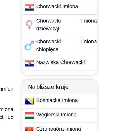
Chorwacki Imiona
Chorwacki imiona
dziewcząt
Chorwacki imiona
chłopięce
Nazwiska Chorwacki
Najbliższe kraje
 imion
Bośniacka Imiona
imiona
Węgierski Imiona
i, lub
Czarnogóra Imiona