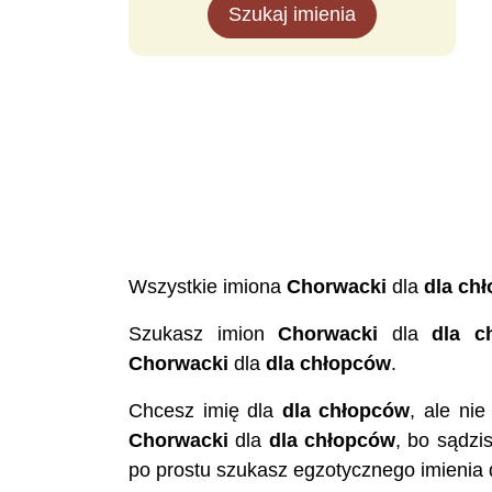
Szukaj imienia
Wszystkie imiona
Chorwacki
dla
dla ch
Szukasz imion
Chorwacki
dla
dla c
Chorwacki
dla
dla chłopców
.
Chcesz imię dla
dla chłopców
, ale ni
Chorwacki
dla
dla chłopców
, bo sądzi
po prostu szukasz egzotycznego imienia 