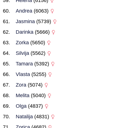
Helena
(6156)
Andrea
(6063)
Jasmina
(5739)
Darinka
(5666)
Zorka
(5650)
Silvija
(5562)
Tamara
(5392)
Vlasta
(5255)
Zora
(5074)
Melita
(5040)
Olga
(4837)
Natalija
(4831)
Zorica
(4682)