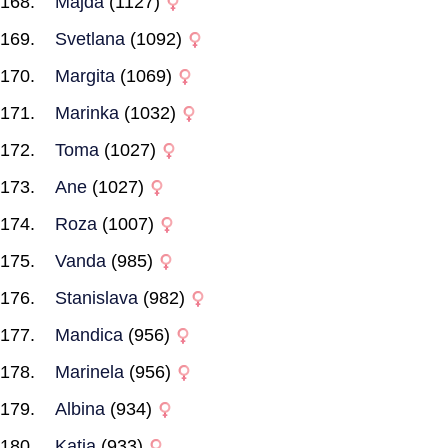
Majda
(1127)
Svetlana
(1092)
Margita
(1069)
Marinka
(1032)
Toma
(1027)
Ane
(1027)
Roza
(1007)
Vanda
(985)
Stanislava
(982)
Mandica
(956)
Marinela
(956)
Albina
(934)
Katja
(933)