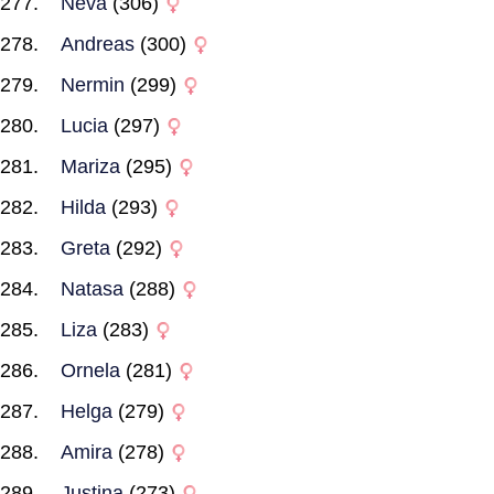
Neva
(306)
Andreas
(300)
Nermin
(299)
Lucia
(297)
Mariza
(295)
Hilda
(293)
Greta
(292)
Natasa
(288)
Liza
(283)
Ornela
(281)
Helga
(279)
Amira
(278)
Justina
(273)