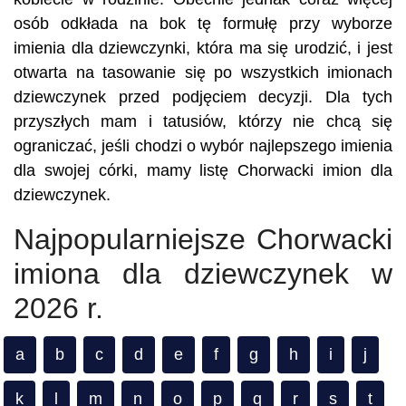
osób odkłada na bok tę formułę przy wyborze
imienia dla dziewczynki, która ma się urodzić, i jest
otwarta na tasowanie się po wszystkich imionach
dziewczynek przed podjęciem decyzji. Dla tych
przyszłych mam i tatusiów, którzy nie chcą się
ograniczać, jeśli chodzi o wybór najlepszego imienia
dla swojej córki, mamy listę Chorwacki imion dla
dziewczynek.
Najpopularniejsze Chorwacki
imiona dla dziewczynek w
2026 r.
a
b
c
d
e
f
g
h
i
j
k
l
m
n
o
p
q
r
s
t