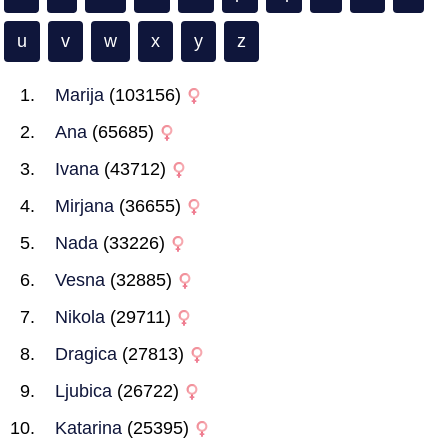
u
v
w
x
y
z
Marija
(103156)
Ana
(65685)
Ivana
(43712)
Mirjana
(36655)
Nada
(33226)
Vesna
(32885)
Nikola
(29711)
Dragica
(27813)
Ljubica
(26722)
Katarina
(25395)