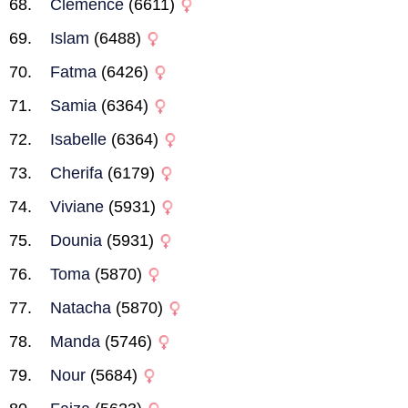
Clemence
(6611)
Islam
(6488)
Fatma
(6426)
Samia
(6364)
Isabelle
(6364)
Cherifa
(6179)
Viviane
(5931)
Dounia
(5931)
Toma
(5870)
Natacha
(5870)
Manda
(5746)
Nour
(5684)