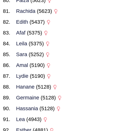
Faiza
(5623)
Rachida
(5623)
Edith
(5437)
Afaf
(5375)
Leila
(5375)
Sara
(5252)
Amal
(5190)
Lydie
(5190)
Hanane
(5128)
Germaine
(5128)
Hassania
(5128)
Lea
(4943)
Esther
(4881)