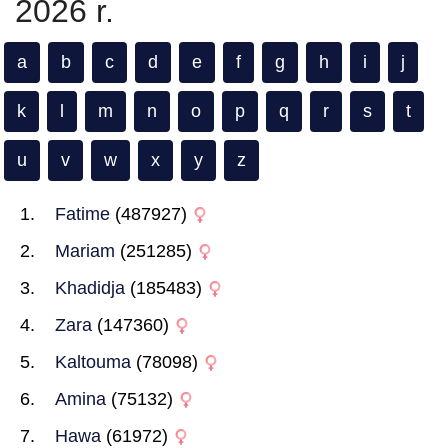
2026 r.
a
b
c
d
e
f
g
h
i
j
k
l
m
n
o
p
q
r
s
t
u
v
w
x
y
z
Fatime
(487927)
Mariam
(251285)
Khadidja
(185483)
Zara
(147360)
Kaltouma
(78098)
Amina
(75132)
Hawa
(61972)