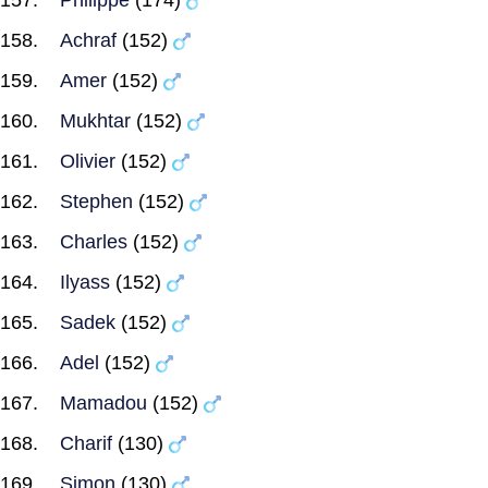
Philippe
(174)
Achraf
(152)
Amer
(152)
Mukhtar
(152)
Olivier
(152)
Stephen
(152)
Charles
(152)
Ilyass
(152)
Sadek
(152)
Adel
(152)
Mamadou
(152)
Charif
(130)
Simon
(130)