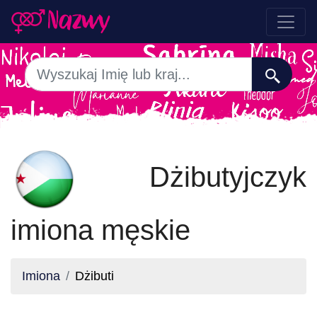
Dżibutyjczyk
imiona męskie
Imiona
Dżibuti