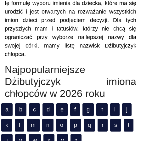
tę formułę wyboru imienia dla dziecka, które ma się
urodzić i jest otwartych na rozważanie wszystkich
imion dzieci przed podjęciem decyzji. Dla tych
przyszłych mam i tatusiów, którzy nie chcą się
ograniczać przy wyborze najlepszej nazwy dla
swojej córki, mamy listę nazwisk Dżibutyjczyk
chłopca.
Najpopularniejsze
Dżibutyjczyk imiona
chłopców w 2026 roku
a
b
c
d
e
f
g
h
i
j
k
l
m
n
o
p
q
r
s
t
u
v
w
x
y
z