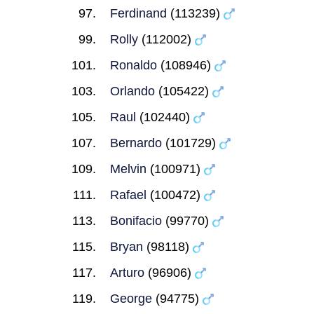
Ferdinand
(113239)
Rolly
(112002)
Ronaldo
(108946)
Orlando
(105422)
Raul
(102440)
Bernardo
(101729)
Melvin
(100971)
Rafael
(100472)
Bonifacio
(99770)
Bryan
(98118)
Arturo
(96906)
George
(94775)