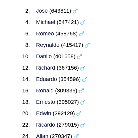
Jose
(643811)
Michael
(547421)
Romeo
(458768)
Reynaldo
(415417)
Danilo
(401658)
Richard
(367156)
Eduardo
(354596)
Ronald
(309336)
Ernesto
(305027)
Edwin
(292129)
Ricardo
(279015)
Allan
(270347)