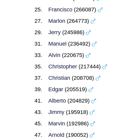
Francisco
(266087)
Marlon
(264773)
Jerry
(245986)
Manuel
(236492)
Alvin
(220675)
Christopher
(217444)
Christian
(208708)
Edgar
(205519)
Alberto
(204829)
Jimmy
(195918)
Marvin
(192986)
Arnold
(190052)