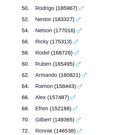
Rodrigo
(185967)
Nestor
(183327)
Nelson
(177016)
Ricky
(175313)
Rodel
(168726)
Ruben
(165495)
Armando
(160821)
Ramon
(158443)
Alex
(157487)
Efren
(152188)
Gilbert
(149365)
Ronnie
(146538)