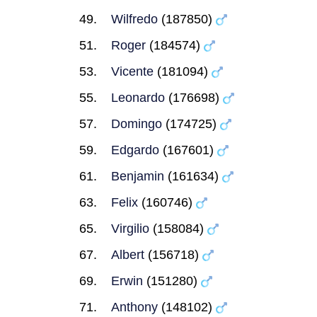
Wilfredo
(187850)
Roger
(184574)
Vicente
(181094)
Leonardo
(176698)
Domingo
(174725)
Edgardo
(167601)
Benjamin
(161634)
Felix
(160746)
Virgilio
(158084)
Albert
(156718)
Erwin
(151280)
Anthony
(148102)