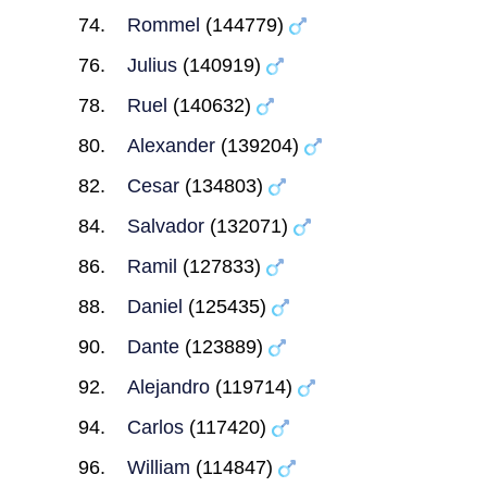
Rommel
(144779)
Julius
(140919)
Ruel
(140632)
Alexander
(139204)
Cesar
(134803)
Salvador
(132071)
Ramil
(127833)
Daniel
(125435)
Dante
(123889)
Alejandro
(119714)
Carlos
(117420)
William
(114847)