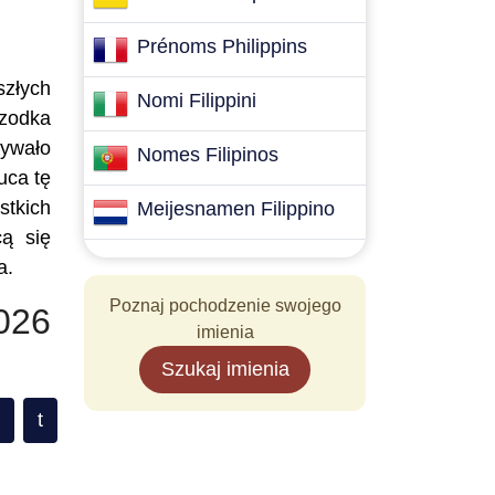
Prénoms Philippins
szłych
Nomi Filippini
rzodka
mywało
Nomes Filipinos
uca tę
stkich
Meijesnamen Filippino
cą się
a.
Poznaj pochodzenie swojego
026
imienia
Szukaj imienia
t