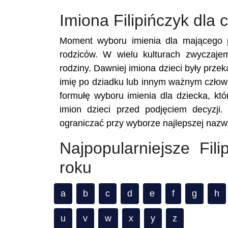
Imiona Filipińczyk dla
Moment wyboru imienia dla mającego p
rodziców. W wielu kulturach zwyczaje
rodziny. Dawniej imiona dzieci były prze
imię po dziadku lub innym ważnym człowi
formułę wyboru imienia dla dziecka, któ
imion dzieci przed podjęciem decyzji.
ograniczać przy wyborze najlepszej nazwy 
Najpopularniejsze Fi
roku
a
b
c
d
e
f
g
h
u
v
w
x
y
z