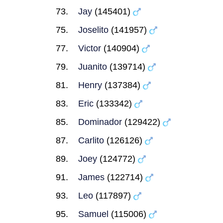
Jay
(145401)
Joselito
(141957)
Victor
(140904)
Juanito
(139714)
Henry
(137384)
Eric
(133342)
Dominador
(129422)
Carlito
(126126)
Joey
(124772)
James
(122714)
Leo
(117897)
Samuel
(115006)