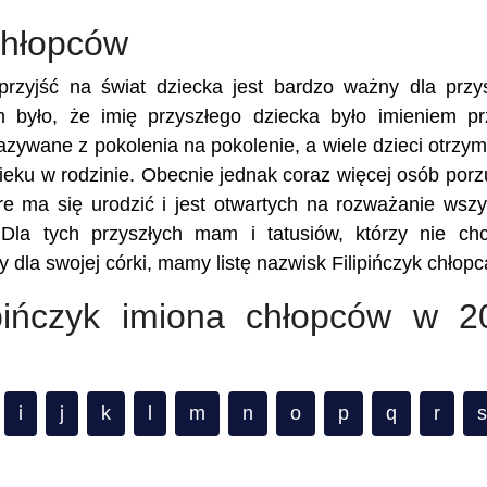
 chłopców
rzyjść na świat dziecka jest bardzo ważny dla przy
m było, że imię przyszłego dziecka było imieniem p
kazywane z pokolenia na pokolenie, a wiele dzieci otrzy
eku w rodzinie. Obecnie jednak coraz więcej osób porz
re ma się urodzić i jest otwartych na rozważanie wszy
 Dla tych przyszłych mam i tatusiów, którzy nie ch
dla swojej córki, mamy listę nazwisk Filipińczyk chłopc
lipińczyk imiona chłopców w 2
i
j
k
l
m
n
o
p
q
r
s