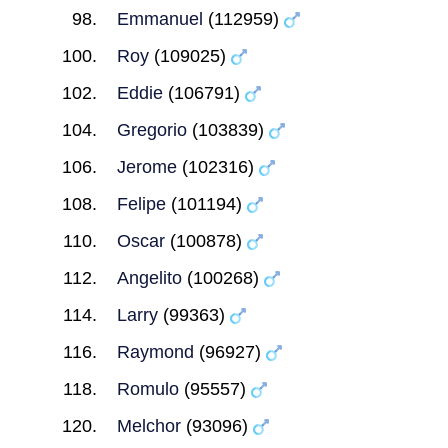
Emmanuel
(112959)
Roy
(109025)
Eddie
(106791)
Gregorio
(103839)
Jerome
(102316)
Felipe
(101194)
Oscar
(100878)
Angelito
(100268)
Larry
(99363)
Raymond
(96927)
Romulo
(95557)
Melchor
(93096)