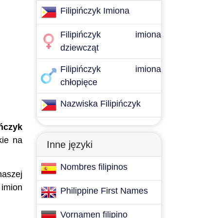
Filipińczyk Imiona
Filipińczyk imiona
dziewcząt
Filipińczyk imiona
chłopięce
Nazwiska Filipińczyk
ińczyk
kie na
Inne języki
Nombres filipinos
naszej
 imion
Philippine First Names
Vornamen filipino