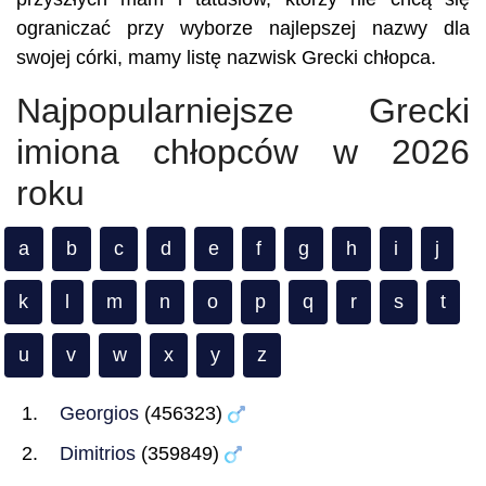
ograniczać przy wyborze najlepszej nazwy dla
swojej córki, mamy listę nazwisk Grecki chłopca.
Najpopularniejsze Grecki
imiona chłopców w 2026
roku
a
b
c
d
e
f
g
h
i
j
k
l
m
n
o
p
q
r
s
t
u
v
w
x
y
z
Georgios
(456323)
Dimitrios
(359849)