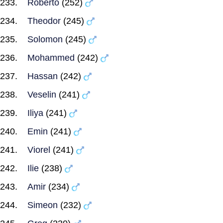
Roberto
(252)
Theodor
(245)
Solomon
(245)
Mohammed
(242)
Hassan
(242)
Veselin
(241)
Iliya
(241)
Emin
(241)
Viorel
(241)
Ilie
(238)
Amir
(234)
Simeon
(232)