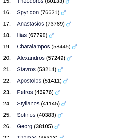
Theodoros
(80133)
Spyridon
(76621)
Anastasios
(73789)
Ilias
(67798)
Charalampos
(58445)
Alexandros
(57249)
Stavros
(53214)
Apostolos
(51411)
Petros
(46976)
Stylianos
(41145)
Sotirios
(40383)
Georg
(38105)
Thomas
(36313)