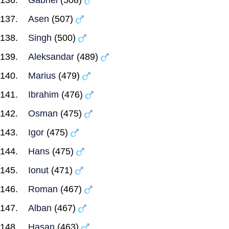
Gabriel
(508)
Asen
(507)
Singh
(500)
Aleksandar
(489)
Marius
(479)
Ibrahim
(476)
Osman
(475)
Igor
(475)
Hans
(475)
Ionut
(471)
Roman
(467)
Alban
(467)
Hasan
(463)