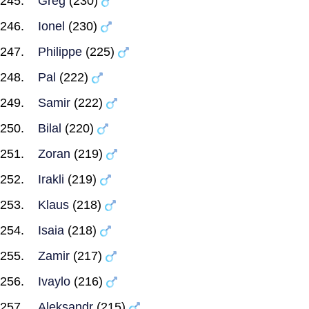
Greg
(230)
Ionel
(230)
Philippe
(225)
Pal
(222)
Samir
(222)
Bilal
(220)
Zoran
(219)
Irakli
(219)
Klaus
(218)
Isaia
(218)
Zamir
(217)
Ivaylo
(216)
Aleksandr
(215)