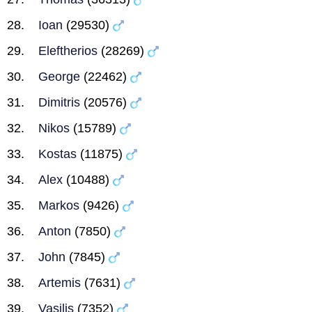
Ioan
(29530)
Eleftherios
(28269)
George
(22462)
Dimitris
(20576)
Nikos
(15789)
Kostas
(11875)
Alex
(10488)
Markos
(9426)
Anton
(7850)
John
(7845)
Artemis
(7631)
Vasilis
(7352)