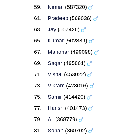
Nirmal
(587320)
Pradeep
(569036)
Jay
(567426)
Kumar
(502889)
Manohar
(499098)
Sagar
(495861)
Vishal
(453022)
Vikram
(428016)
Samir
(414420)
Harish
(401473)
Ali
(368779)
Sohan
(360702)