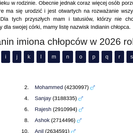
eku w rodzinie. Obecnie jednak coraz więcej osób porz
re ma się urodzić i jest otwartych na rozważanie wszy
 Dla tych przyszłych mam i tatusiów, którzy nie ch
 dla swojej córki, mamy listę nazwisk Indianin chłopca.
anin imiona chłopców w 2026 r
i
j
k
l
m
n
o
p
q
r
s
Mohammed
(4230997)
Sanjay
(3188335)
Rajesh
(2910994)
Ashok
(2714496)
Anil
(2634591)