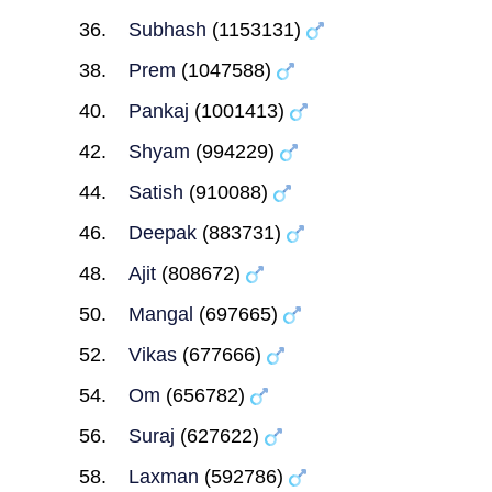
Subhash
(1153131)
Prem
(1047588)
Pankaj
(1001413)
Shyam
(994229)
Satish
(910088)
Deepak
(883731)
Ajit
(808672)
Mangal
(697665)
Vikas
(677666)
Om
(656782)
Suraj
(627622)
Laxman
(592786)