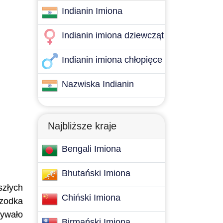
Indianin Imiona
Indianin imiona dziewcząt
Indianin imiona chłopięce
Nazwiska Indianin
Najbliższe kraje
Bengali Imiona
Bhutański Imiona
szłych
Chiński Imiona
rzodka
mywało
Birmański Imiona