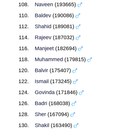
Naveen
(193665)
Baldev
(190086)
Shahid
(189081)
Rajeev
(187032)
Manjeet
(182694)
Muhammed
(179815)
Balvir
(175407)
Ismail
(173245)
Govinda
(171846)
Badri
(168038)
Sher
(167094)
Shakil
(163490)