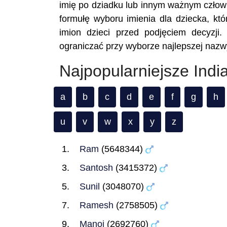
imię po dziadku lub innym ważnym człowi
formułę wyboru imienia dla dziecka, któ
imion dzieci przed podjęciem decyzji.
ograniczać przy wyborze najlepszej nazwy
Najpopularniejsze Indi
a
b
c
d
e
f
g
h
u
v
w
x
y
z
Ram
(5648344)
Santosh
(3415372)
Sunil
(3048070)
Ramesh
(2758505)
Manoj
(2692760)