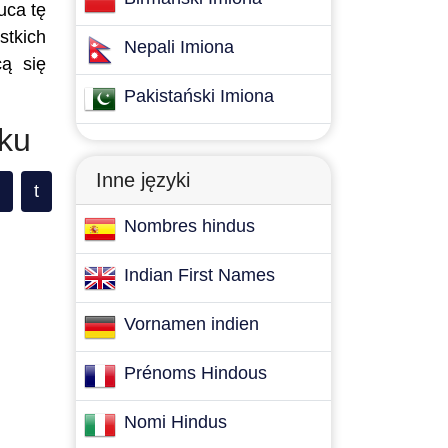
uca tę
stkich
Nepali Imiona
cą się
Pakistański Imiona
oku
Inne języki
t
Nombres hindus
Indian First Names
Vornamen indien
Prénoms Hindous
Nomi Hindus