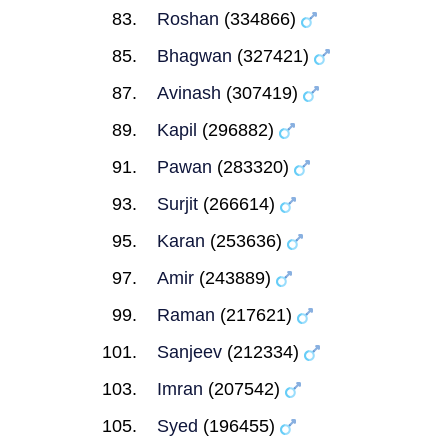
Roshan
(334866)
Bhagwan
(327421)
Avinash
(307419)
Kapil
(296882)
Pawan
(283320)
Surjit
(266614)
Karan
(253636)
Amir
(243889)
Raman
(217621)
Sanjeev
(212334)
Imran
(207542)
Syed
(196455)