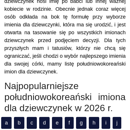
dziewczynek nosi imię po babci lub innej ważnej
kobiecie w rodzinie. Obecnie jednak coraz więcej
osób odkłada na bok tę formułę przy wyborze
imienia dla dziewczynki, która ma się urodzić, i jest
otwarta na tasowanie się po wszystkich imionach
dziewczynek przed podjęciem decyzji. Dla tych
przyszłych mam i tatusiów, którzy nie chcą się
ograniczać, jeśli chodzi o wybór najlepszego imienia
dla swojej córki, mamy listę południowokoreański
imion dla dziewczynek.
Najpopularniejsze
południowokoreański imiona
dla dziewczynek w 2026 r.
a
b
c
d
e
f
g
h
i
j