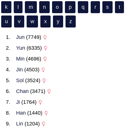
k
l
m
n
o
p
q
r
s
t
u
v
w
x
y
z
Jun
(7749)
Yun
(6335)
Min
(4696)
Jin
(4503)
Sol
(3524)
Chan
(3471)
Ji
(1764)
Han
(1440)
Lin
(1204)