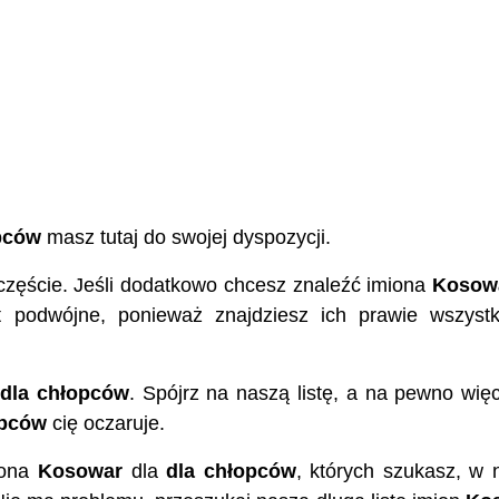
pców
masz tutaj do swojej dyspozycji.
częście. Jeśli dodatkowo chcesz znaleźć imiona
Kosow
st podwójne, ponieważ znajdziesz ich prawie wszyst
dla chłopców
. Spójrz na naszą listę, a na pewno więc
opców
cię oczaruje.
iona
Kosowar
dla
dla chłopców
, których szukasz, w 