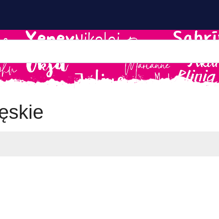
ęskie