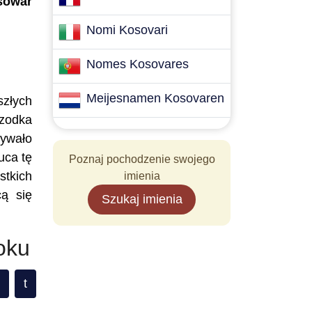
sowar
Nomi Kosovari
Nomes Kosovares
Meijesnamen Kosovaren
szłych
rzodka
mywało
uca tę
Poznaj pochodzenie swojego
stkich
imienia
cą się
Szukaj imienia
oku
t