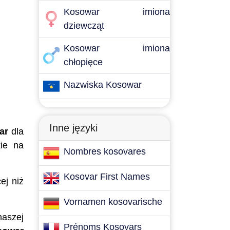
Kosowar imiona
dziewcząt
Kosowar imiona
chłopięce
Nazwiska Kosowar
Inne języki
ar
dla
kie na
Nombres kosovares
Kosovar First Names
ej niż
Vornamen kosovarische
naszej
Prénoms Kosovars