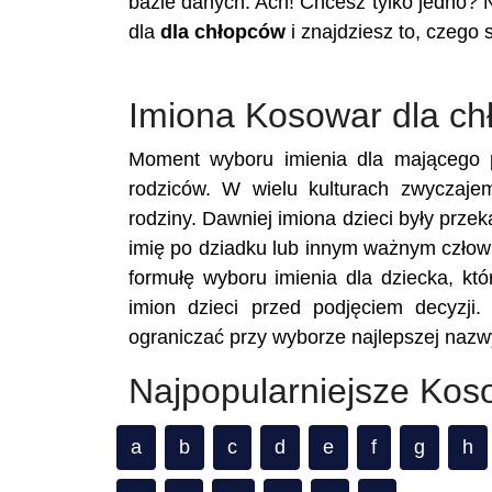
bazie danych. Ach! Chcesz tylko jedno? 
dla
dla chłopców
i znajdziesz to, czego 
Imiona Kosowar dla c
Moment wyboru imienia dla mającego p
rodziców. W wielu kulturach zwyczaje
rodziny. Dawniej imiona dzieci były prze
imię po dziadku lub innym ważnym człowi
formułę wyboru imienia dla dziecka, któ
imion dzieci przed podjęciem decyzji.
ograniczać przy wyborze najlepszej nazw
Najpopularniejsze Kos
a
b
c
d
e
f
g
h