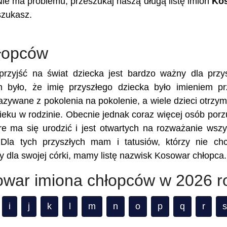
Nie ma problemu, przeszukaj naszą długą listę imion
Ko
szukasz.
hłopców
rzyjść na świat dziecka jest bardzo ważny dla przy
m było, że imię przyszłego dziecka było imieniem p
kazywane z pokolenia na pokolenie, a wiele dzieci otrzy
eku w rodzinie. Obecnie jednak coraz więcej osób porz
re ma się urodzić i jest otwartych na rozważanie wszy
 Dla tych przyszłych mam i tatusiów, którzy nie ch
y dla swojej córki, mamy listę nazwisk Kosowar chłopca.
owar imiona chłopców w 2026 r
i
j
k
l
m
n
o
p
q
r
s