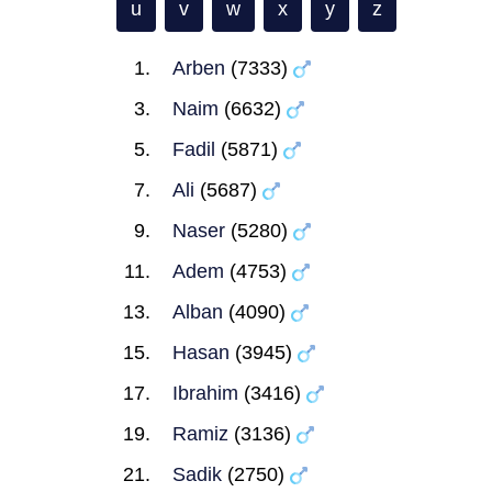
u
v
w
x
y
z
Arben
(7333)
Naim
(6632)
Fadil
(5871)
Ali
(5687)
Naser
(5280)
Adem
(4753)
Alban
(4090)
Hasan
(3945)
Ibrahim
(3416)
Ramiz
(3136)
Sadik
(2750)