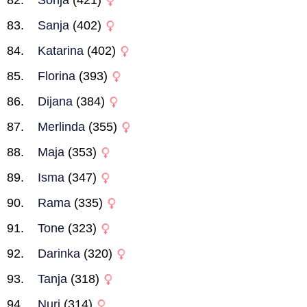
Sonja
(421)
Sanja
(402)
Katarina
(402)
Florina
(393)
Dijana
(384)
Merlinda
(355)
Maja
(353)
Isma
(347)
Rama
(335)
Tone
(323)
Darinka
(320)
Tanja
(318)
Nuri
(314)