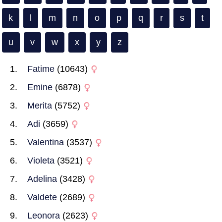
k
l
m
n
o
p
q
r
s
t
u
v
w
x
y
z
Fatime
(10643)
Emine
(6878)
Merita
(5752)
Adi
(3659)
Valentina
(3537)
Violeta
(3521)
Adelina
(3428)
Valdete
(2689)
Leonora
(2623)