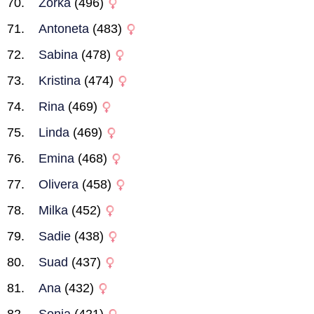
Zorka
(496)
Antoneta
(483)
Sabina
(478)
Kristina
(474)
Rina
(469)
Linda
(469)
Emina
(468)
Olivera
(458)
Milka
(452)
Sadie
(438)
Suad
(437)
Ana
(432)