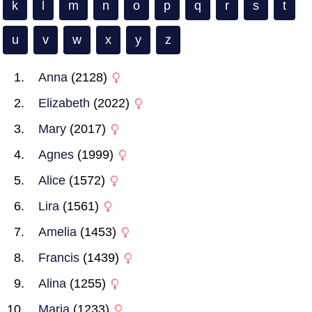
k
l
m
n
o
p
q
r
s
t
u
v
w
x
y
z
Anna
(2128)
Elizabeth
(2022)
Mary
(2017)
Agnes
(1999)
Alice
(1572)
Lira
(1561)
Amelia
(1453)
Francis
(1439)
Alina
(1255)
Maria
(1233)