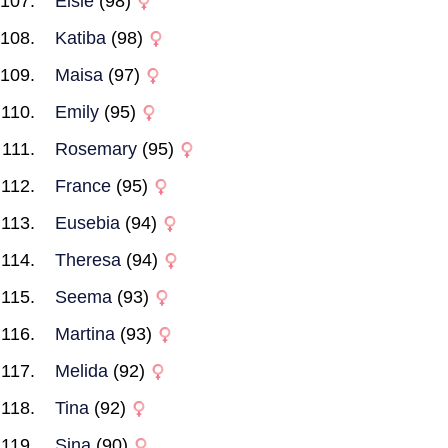
Elsie
(98)
Katiba
(98)
Maisa
(97)
Emily
(95)
Rosemary
(95)
France
(95)
Eusebia
(94)
Theresa
(94)
Seema
(93)
Martina
(93)
Melida
(92)
Tina
(92)
Sina
(90)