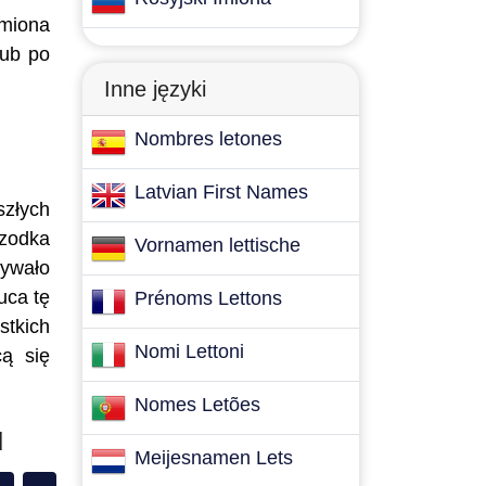
imiona
lub po
Inne języki
Nombres letones
Latvian First Names
szłych
rzodka
Vornamen lettische
mywało
uca tę
Prénoms Lettons
stkich
Nomi Lettoni
cą się
Nomes Letões
u
Meijesnamen Lets