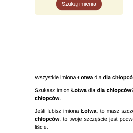
Szukaj imienia
Wszystkie imiona
Łotwa
dla
dla chłopc
Szukasz imion
Łotwa
dla
dla chłopców
chłopców
.
Jeśli lubisz imiona
Łotwa
, to masz szcz
chłopców
, to twoje szczęście jest pod
liście.