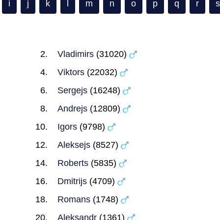
i
j
k
l
m
n
o
p
q
r
s
Vladimirs
(31020)
Viktors
(22032)
Sergejs
(16248)
Andrejs
(12809)
Igors
(9798)
Aleksejs
(8527)
Roberts
(5835)
Dmitrijs
(4709)
Romans
(1748)
Aleksandr
(1361)