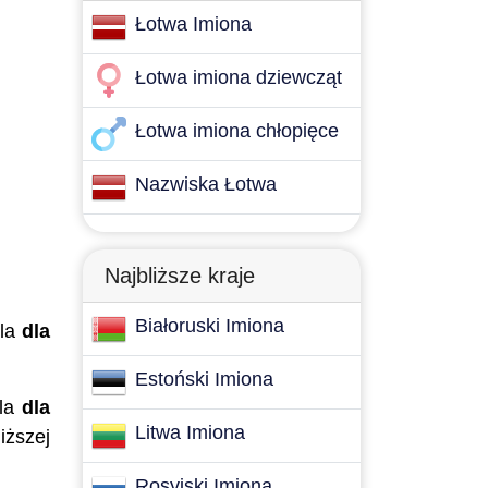
Łotwa Imiona
Łotwa imiona dziewcząt
Łotwa imiona chłopięce
Nazwiska Łotwa
Najbliższe kraje
Białoruski Imiona
la
dla
Estoński Imiona
la
dla
Litwa Imiona
iższej
Rosyjski Imiona