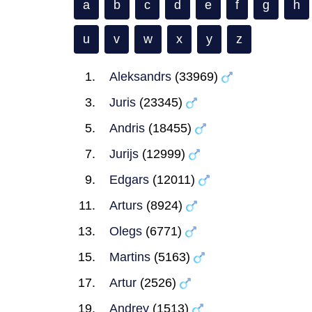
a
b
c
d
e
f
g
h
u
v
w
x
y
z
Aleksandrs
(33969)
Juris
(23345)
Andris
(18455)
Jurijs
(12999)
Edgars
(12011)
Arturs
(8924)
Olegs
(6771)
Martins
(5163)
Artur
(2526)
Andrey
(1513)