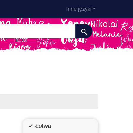
Inne języki
✓ Łotwa