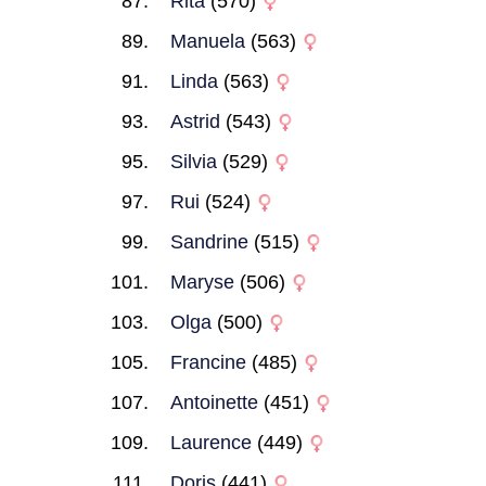
Rita
(570)
Manuela
(563)
Linda
(563)
Astrid
(543)
Silvia
(529)
Rui
(524)
Sandrine
(515)
Maryse
(506)
Olga
(500)
Francine
(485)
Antoinette
(451)
Laurence
(449)
Doris
(441)