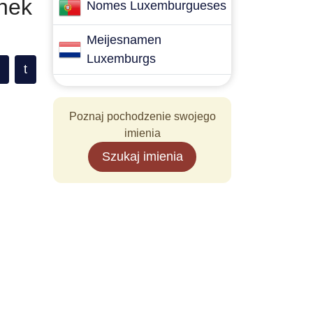
nek
Nomes Luxemburgueses
Meijesnamen
Luxemburgs
t
Poznaj pochodzenie swojego
imienia
Szukaj imienia