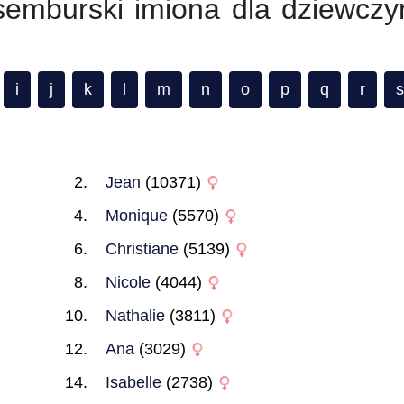
semburski imiona dla dziewczy
i
j
k
l
m
n
o
p
q
r
s
Jean
(10371)
Monique
(5570)
Christiane
(5139)
Nicole
(4044)
Nathalie
(3811)
Ana
(3029)
Isabelle
(2738)