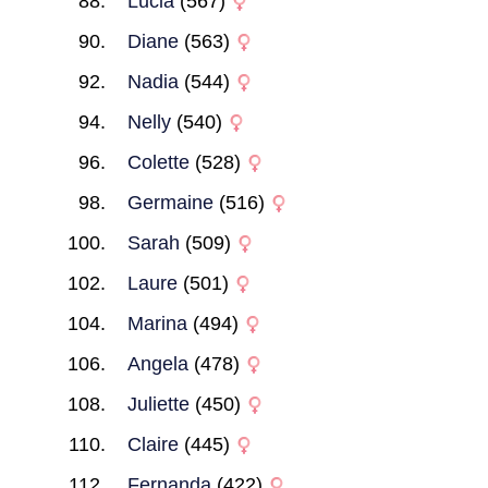
Lucia
(567)
Diane
(563)
Nadia
(544)
Nelly
(540)
Colette
(528)
Germaine
(516)
Sarah
(509)
Laure
(501)
Marina
(494)
Angela
(478)
Juliette
(450)
Claire
(445)
Fernanda
(422)