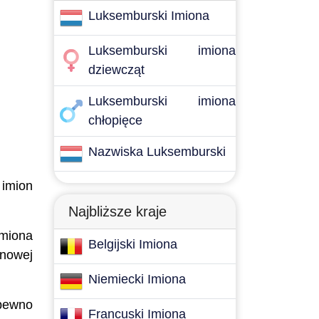
Luksemburski Imiona
Luksemburski imiona
dziewcząt
Luksemburski imiona
chłopięce
Nazwiska Luksemburski
 imion
Najbliższe kraje
imiona
Belgijski Imiona
nowej
Niemiecki Imiona
 pewno
Francuski Imiona