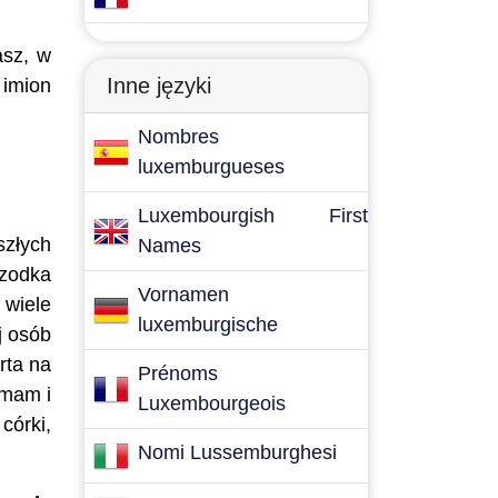
asz, w
Inne języki
 imion
Nombres
luxemburgueses
Luxembourgish First
szłych
Names
rzodka
Vornamen
 wiele
luxemburgische
j osób
rta na
Prénoms
 mam i
Luxembourgeois
córki,
Nomi Lussemburghesi