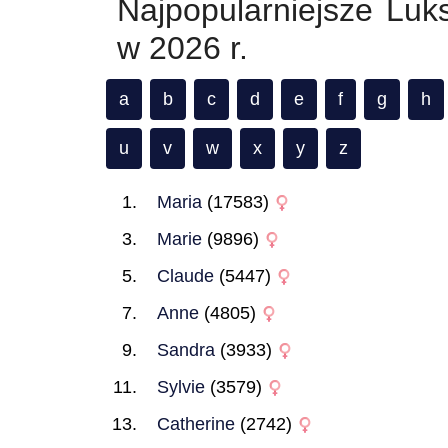
Najpopularniejsze Luk
w 2026 r.
a
b
c
d
e
f
g
h
u
v
w
x
y
z
Maria
(17583)
Marie
(9896)
Claude
(5447)
Anne
(4805)
Sandra
(3933)
Sylvie
(3579)
Catherine
(2742)