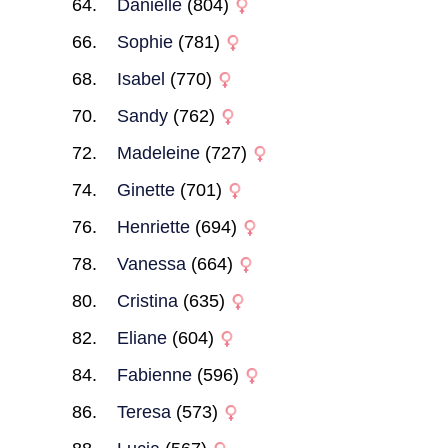
Danielle
(804)
Sophie
(781)
Isabel
(770)
Sandy
(762)
Madeleine
(727)
Ginette
(701)
Henriette
(694)
Vanessa
(664)
Cristina
(635)
Eliane
(604)
Fabienne
(596)
Teresa
(573)