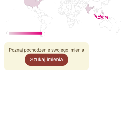
1
1
5
5
Poznaj pochodzenie swojego imienia
Szukaj imienia