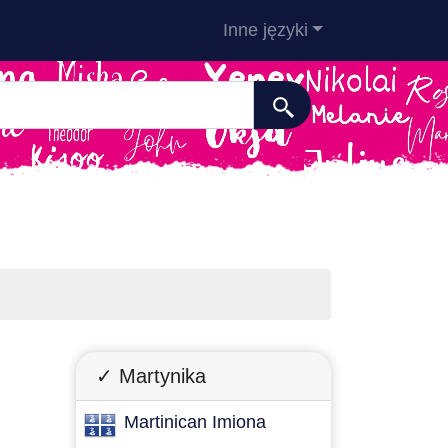
Inne języki
✓ Martynika
Martinican Imiona