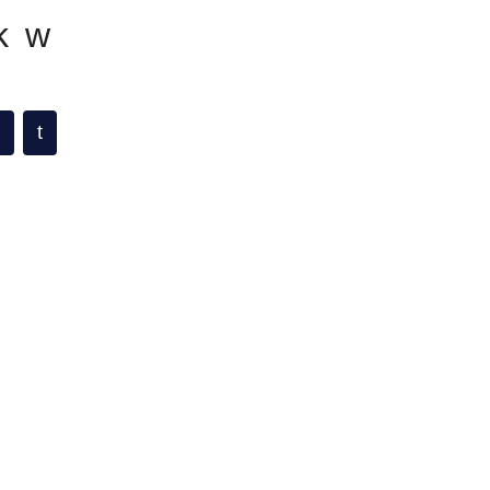
k w
t