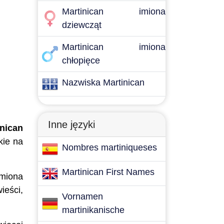
Martinican imiona
dziewcząt
Martinican imiona
chłopięce
Nazwiska Martinican
Inne języki
inican
kie na
Nombres martiniqueses
Martinican First Names
imiona
ieści,
Vornamen
martinikanische