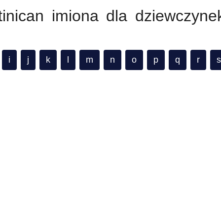
tinican imiona dla dziewczyne
i
j
k
l
m
n
o
p
q
r
s