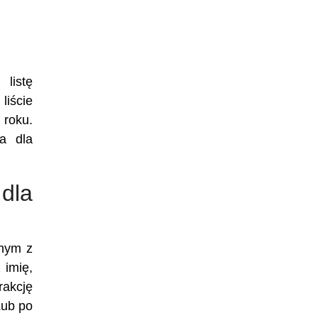
listę
liście
 roku.
na dla
dla
dnym z
 imię,
rakcję
Lub po