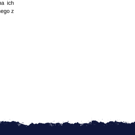
na ich
nego z