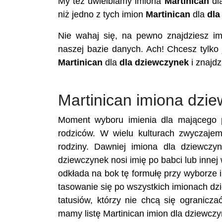
My też uwielbiamy imiona
Martinican
dl
niż jedno z tych imion
Martinican
dla
dla
Nie wahaj się, na pewno znajdziesz i
naszej bazie danych. Ach! Chcesz tylko
Martinican
dla
dla dziewczynek
i znajdz
Martinican imiona dzie
Moment wyboru imienia dla mającego p
rodziców. W wielu kulturach zwyczajem
rodziny. Dawniej imiona dla dziewczy
dziewczynek nosi imię po babci lub innej
odkłada na bok tę formułę przy wyborze im
tasowanie się po wszystkich imionach dz
tatusiów, którzy nie chcą się ograniczać
mamy listę Martinican imion dla dziewczy