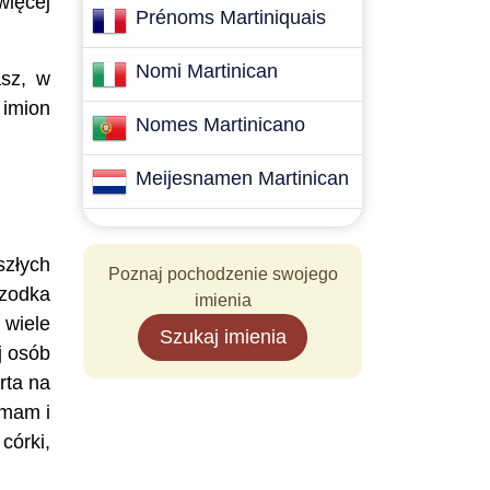
więcej
Prénoms Martiniquais
Nomi Martinican
asz, w
 imion
Nomes Martinicano
Meijesnamen Martinican
szłych
Poznaj pochodzenie swojego
rzodka
imienia
 wiele
Szukaj imienia
j osób
rta na
 mam i
córki,