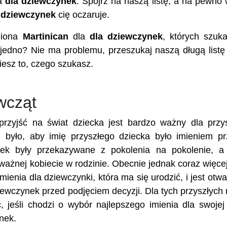
a
dla dziewczynek
. Spójrz na naszą listę, a na pewno 
 dziewczynek
cię oczaruje.
miona
Martinican
dla
dla dziewczynek
, których szuk
 jedno? Nie ma problemu, przeszukaj naszą długą listę
iesz to, czego szukasz.
wcząt
rzyjść na świat dziecka jest bardzo ważny dla przy
 było, aby imię przyszłego dziecka było imieniem p
nek były przekazywane z pokolenia na pokolenie, a
 ważnej kobiecie w rodzinie. Obecnie jednak coraz więce
ienia dla dziewczynki, która ma się urodzić, i jest otwa
iewczynek przed podjęciem decyzji. Dla tych przyszłych
, jeśli chodzi o wybór najlepszego imienia dla swojej 
nek.