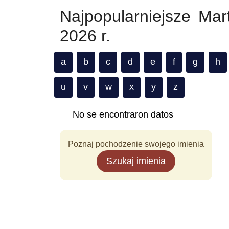
Najpopularniejsze Mar
2026 r.
a
b
c
d
e
f
g
h
u
v
w
x
y
z
No se encontraron datos
Poznaj pochodzenie swojego imienia
Szukaj imienia