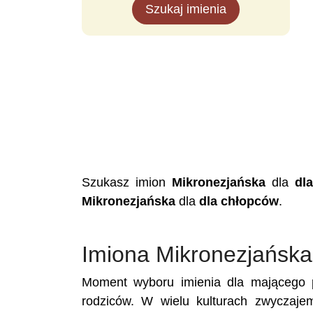
Szukaj imienia
Szukasz imion
Mikronezjańska
dla
dl
Mikronezjańska
dla
dla chłopców
.
Imiona Mikronezjańska
Moment wyboru imienia dla mającego p
rodziców. W wielu kulturach zwyczaje