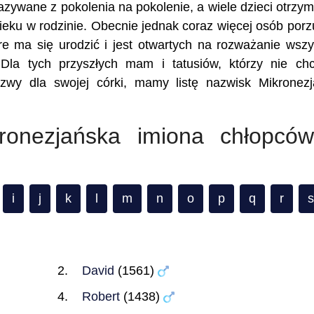
kazywane z pokolenia na pokolenie, a wiele dzieci otrzy
eku w rodzinie. Obecnie jednak coraz więcej osób porz
re ma się urodzić i jest otwartych na rozważanie wszy
 Dla tych przyszłych mam i tatusiów, którzy nie ch
azwy dla swojej córki, mamy listę nazwisk Mikronez
kronezjańska imiona chłopcó
i
j
k
l
m
n
o
p
q
r
s
David
(1561)
Robert
(1438)