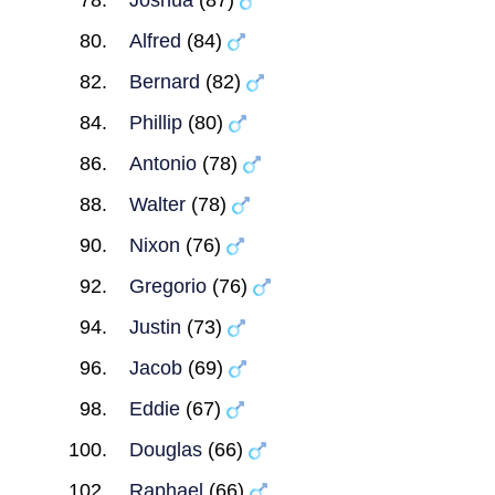
Joshua
(87)
Alfred
(84)
Bernard
(82)
Phillip
(80)
Antonio
(78)
Walter
(78)
Nixon
(76)
Gregorio
(76)
Justin
(73)
Jacob
(69)
Eddie
(67)
Douglas
(66)
Raphael
(66)