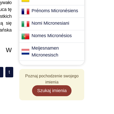
mywało
uca tę
Prénoms Micronésiens
stkich
cą się
Nomi Micronesiani
jańska
Nomes Micronésios
w w
Meijesnamen
Micronesisch
t
Poznaj pochodzenie swojego
imienia
Szukaj imienia