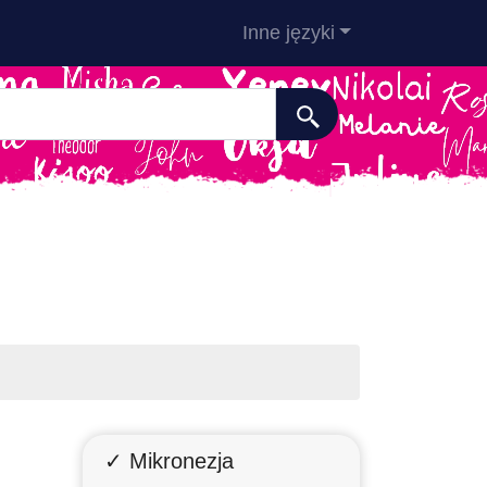
Inne języki
✓ Mikronezja