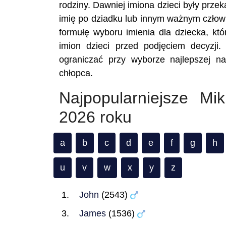
rodziny. Dawniej imiona dzieci były prze
imię po dziadku lub innym ważnym człowi
formułę wyboru imienia dla dziecka, któ
imion dzieci przed podjęciem decyzji.
ograniczać przy wyborze najlepszej n
chłopca.
Najpopularniejsze Mi
2026 roku
a
b
c
d
e
f
g
h
u
v
w
x
y
z
John
(2543)
James
(1536)