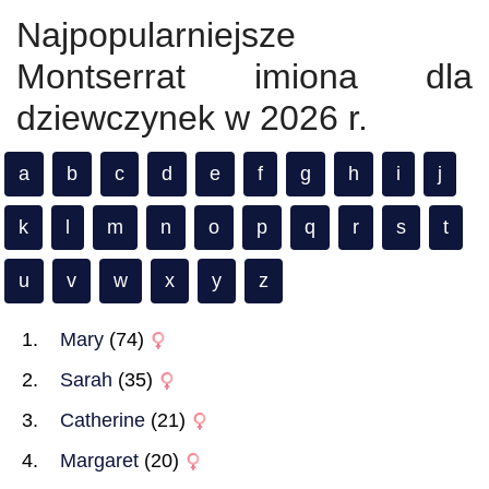
Najpopularniejsze
Montserrat imiona dla
dziewczynek w 2026 r.
a
b
c
d
e
f
g
h
i
j
k
l
m
n
o
p
q
r
s
t
u
v
w
x
y
z
Mary
(74)
Sarah
(35)
Catherine
(21)
Margaret
(20)