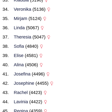
Klaudia
(5190)
Veronika
(5136)
Mirjam
(5124)
Linda
(5067)
Theresia
(5047)
Sofia
(4840)
Elise
(4581)
Alina
(4506)
Josefina
(4496)
Josephine
(4455)
Rachel
(4423)
Lavinia
(4422)
Regina
(4359)