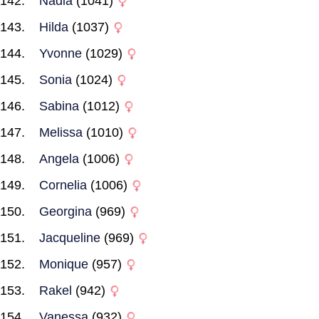
Nadia
(1041)
Hilda
(1037)
Yvonne
(1029)
Sonia
(1024)
Sabina
(1012)
Melissa
(1010)
Angela
(1006)
Cornelia
(1006)
Georgina
(969)
Jacqueline
(969)
Monique
(957)
Rakel
(942)
Vanessa
(932)