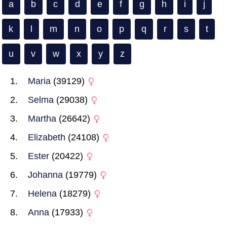
a
b
c
d
e
f
g
h
i
j
k
l
m
n
o
p
q
r
s
t
u
v
w
x
y
z
Maria
(39129)
Selma
(29038)
Martha
(26642)
Elizabeth
(24108)
Ester
(20422)
Johanna
(19779)
Helena
(18279)
Anna
(17933)