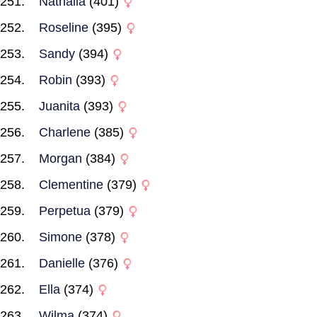
Nathalia
(401)
Roseline
(395)
Sandy
(394)
Robin
(393)
Juanita
(393)
Charlene
(385)
Morgan
(384)
Clementine
(379)
Perpetua
(379)
Simone
(378)
Danielle
(376)
Ella
(374)
Wilma
(374)