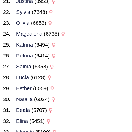
Justina
(8953)
Sylvia
(7348)
Olivia
(6853)
Magdalena
(6735)
Katrina
(6494)
Petrina
(6414)
Saima
(6358)
Lucia
(6128)
Esther
(6059)
Natalia
(6024)
Beata
(5707)
Elina
(5451)