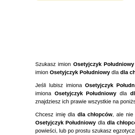
Szukasz imion
Osetyjczyk Południowy
imion
Osetyjczyk Południowy
dla
dla c
Jeśli lubisz imiona
Osetyjczyk Połudn
imiona
Osetyjczyk Południowy
dla
d
znajdziesz ich prawie wszystkie na poniższ
Chcesz imię dla
dla chłopców
, ale ni
Osetyjczyk Południowy
dla
dla chłop
powieści, lub po prostu szukasz egzotycz