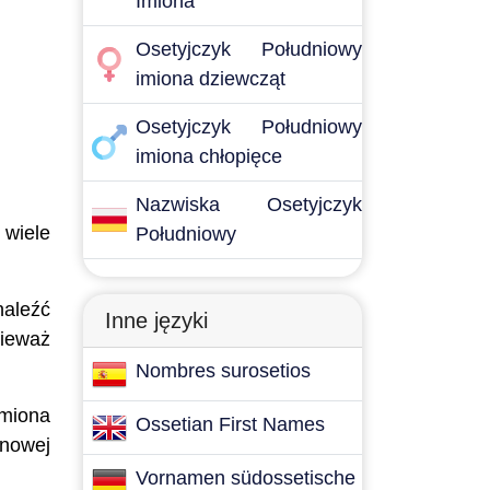
Imiona
Osetyjczyk Południowy
imiona dziewcząt
Osetyjczyk Południowy
imiona chłopięce
Nazwiska Osetyjczyk
 wiele
Południowy
naleźć
Inne języki
nieważ
Nombres surosetios
imiona
Ossetian First Names
 nowej
Vornamen südossetische