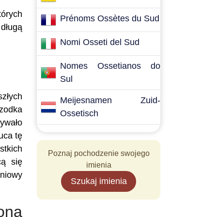
tórych
Prénoms Ossètes du Sud
 długą
Nomi Osseti del Sud
Nomes Ossetianos do
Sul
szłych
Meijesnamen Zuid-
rzodka
Ossetisch
mywało
uca tę
stkich
Poznaj pochodzenie swojego
cą się
imienia
dniowy
Szukaj imienia
ona