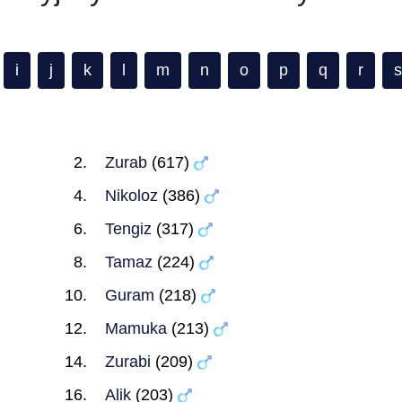
i
j
k
l
m
n
o
p
q
r
s
Zurab
(617)
Nikoloz
(386)
Tengiz
(317)
Tamaz
(224)
Guram
(218)
Mamuka
(213)
Zurabi
(209)
Alik
(203)