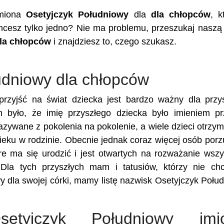
imiona
Osetyjczyk Południowy
dla
dla chłopców
, k
hcesz tylko jedno? Nie ma problemu, przeszukaj naszą
la chłopców
i znajdziesz to, czego szukasz.
udniowy dla chłopców
rzyjść na świat dziecka jest bardzo ważny dla przy
m było, że imię przyszłego dziecka było imieniem p
kazywane z pokolenia na pokolenie, a wiele dzieci otrzy
eku w rodzinie. Obecnie jednak coraz więcej osób porz
re ma się urodzić i jest otwartych na rozważanie wszy
 Dla tych przyszłych mam i tatusiów, którzy nie ch
y dla swojej córki, mamy listę nazwisk Osetyjczyk Połu
Osetyjczyk Południowy imi