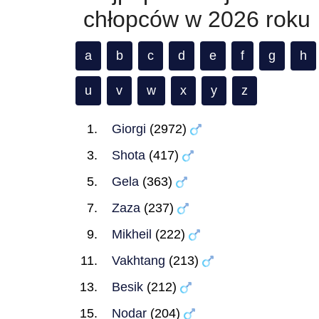
chłopców w 2026 roku
a
b
c
d
e
f
g
h
u
v
w
x
y
z
Giorgi
(2972)
Shota
(417)
Gela
(363)
Zaza
(237)
Mikheil
(222)
Vakhtang
(213)
Besik
(212)
Nodar
(204)