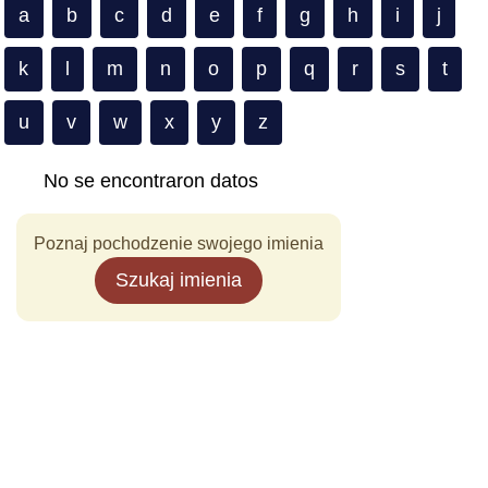
a
b
c
d
e
f
g
h
i
j
k
l
m
n
o
p
q
r
s
t
u
v
w
x
y
z
No se encontraron datos
Poznaj pochodzenie swojego imienia
Szukaj imienia