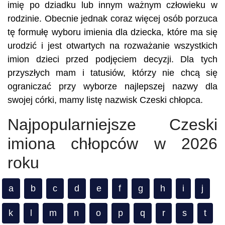
imię po dziadku lub innym ważnym człowieku w
rodzinie. Obecnie jednak coraz więcej osób porzuca
tę formułę wyboru imienia dla dziecka, które ma się
urodzić i jest otwartych na rozważanie wszystkich
imion dzieci przed podjęciem decyzji. Dla tych
przyszłych mam i tatusiów, którzy nie chcą się
ograniczać przy wyborze najlepszej nazwy dla
swojej córki, mamy listę nazwisk Czeski chłopca.
Najpopularniejsze Czeski
imiona chłopców w 2026
roku
a
b
c
d
e
f
g
h
i
j
k
l
m
n
o
p
q
r
s
t