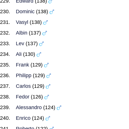
Edward
(138)
Dominic
(138)
Vasyl
(138)
Albin
(137)
Lev
(137)
Ali
(130)
Frank
(129)
Philipp
(129)
Carlos
(129)
Fedor
(126)
Alessandro
(124)
Enrico
(124)
Roberto
(122)