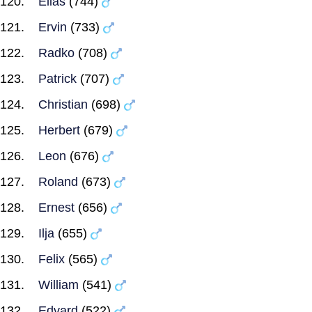
Elias
(744)
Ervin
(733)
Radko
(708)
Patrick
(707)
Christian
(698)
Herbert
(679)
Leon
(676)
Roland
(673)
Ernest
(656)
Ilja
(655)
Felix
(565)
William
(541)
Edvard
(522)