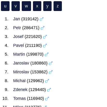
u
v
w
x
y
z
Jan
(319142)
Petr
(286471)
Josef
(221620)
Pavel
(211190)
Martin
(199870)
Jaroslav
(180860)
Miroslav
(153862)
Michal
(129962)
Zdenek
(129440)
Tomas
(116940)