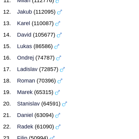
Milan
(112776)
Jakub
(112095)
Karel
(110087)
David
(105677)
Lukas
(86586)
Ondrej
(74787)
Ladislav
(72857)
Roman
(70396)
Marek
(65315)
Stanislav
(64591)
Daniel
(63094)
Radek
(61090)
Filip
(50994)