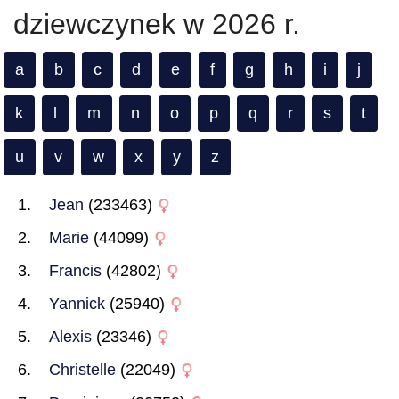
dziewczynek w 2026 r.
a
b
c
d
e
f
g
h
i
j
k
l
m
n
o
p
q
r
s
t
u
v
w
x
y
z
Jean
(233463)
Marie
(44099)
Francis
(42802)
Yannick
(25940)
Alexis
(23346)
Christelle
(22049)