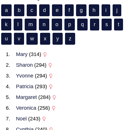
a
b
c
d
e
f
g
h
i
j
k
l
m
n
o
p
q
r
s
t
u
v
w
x
y
z
Mary
(314)
Sharon
(294)
Yvonne
(294)
Patricia
(293)
Margaret
(284)
Veronica
(256)
Noel
(243)
Cynthia
(240)