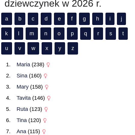
dziewczynek w 2026 r.
a
b
c
d
e
f
g
h
i
j
k
l
m
n
o
p
q
r
s
t
u
v
w
x
y
z
Maria
(238)
Sina
(160)
Mary
(158)
Tavita
(146)
Ruta
(123)
Tina
(120)
Ana
(115)