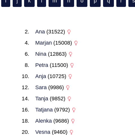
i
j
k
l
m
n
o
p
q
r
s
Ana
(31522)
Marjan
(15008)
Nina
(12863)
Petra
(11500)
Anja
(10725)
Sara
(9986)
Tanja
(9852)
Tatjana
(9792)
Alenka
(9686)
Vesna
(9460)