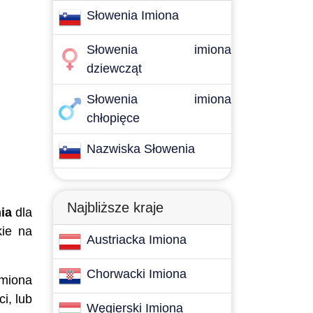
Słowenia Imiona
Słowenia imiona
dziewcząt
Słowenia imiona
chłopięce
Nazwiska Słowenia
Najbliższe kraje
ia
dla
kie na
Austriacka Imiona
Chorwacki Imiona
imiona
i, lub
Węgierski Imiona