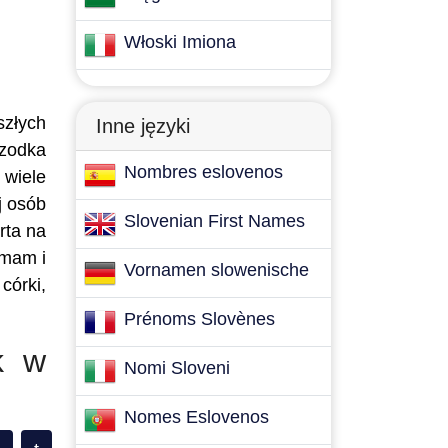
Włoski Imiona
szłych
Inne języki
rzodka
Nombres eslovenos
 wiele
j osób
Slovenian First Names
rta na
 mam i
Vornamen slowenische
córki,
Prénoms Slovènes
k w
Nomi Sloveni
Nomes Eslovenos