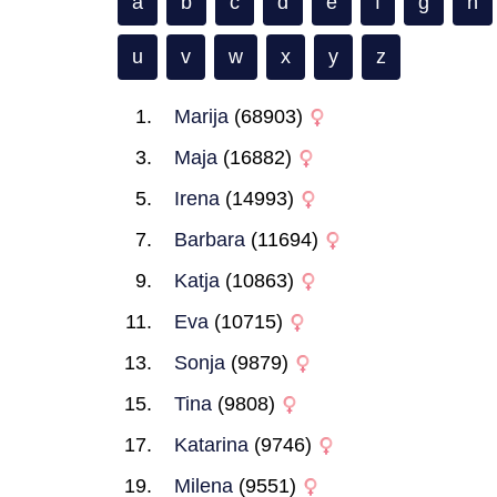
a
b
c
d
e
f
g
h
u
v
w
x
y
z
Marija
(68903)
Maja
(16882)
Irena
(14993)
Barbara
(11694)
Katja
(10863)
Eva
(10715)
Sonja
(9879)
Tina
(9808)
Katarina
(9746)
Milena
(9551)