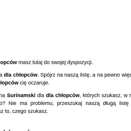
hłopców
masz tutaj do swojej dyspozycji.
la
dla chłopców
. Spójrz na naszą listę, a na pewno więc
hłopców
cię oczaruje.
ona
Surinamski
dla
dla chłopców
, których szukasz, w 
o? Nie ma problemu, przeszukaj naszą długą listę
sz to, czego szukasz.