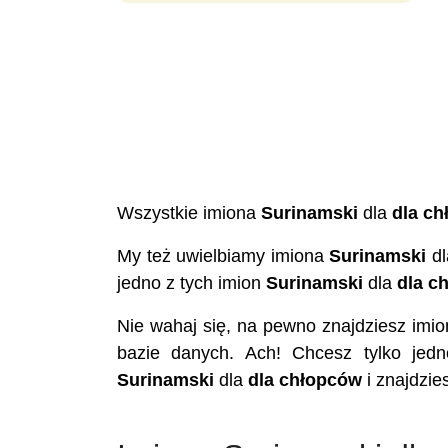
Wszystkie imiona
Surinamski
dla
dla c
My też uwielbiamy imiona
Surinamski
d
jedno z tych imion
Surinamski
dla
dla c
Nie wahaj się, na pewno znajdziesz imi
bazie danych. Ach! Chcesz tylko jedn
Surinamski
dla
dla chłopców
i znajdzie