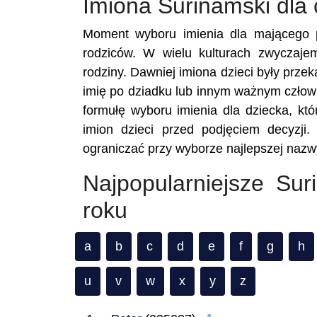
Imiona Surinamski dla
Moment wyboru imienia dla mającego p
rodziców. W wielu kulturach zwyczaje
rodziny. Dawniej imiona dzieci były prze
imię po dziadku lub innym ważnym człowi
formułę wyboru imienia dla dziecka, któ
imion dzieci przed podjęciem decyzji.
ograniczać przy wyborze najlepszej nazwy
Najpopularniejsze Su
roku
a
b
c
d
e
f
g
h
u
v
w
x
y
z