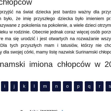
 chłopców
rzyjść na świat dziecka jest bardzo ważny dla przy
m było, że imię przyszłego dziecka było imieniem p
kazywane z pokolenia na pokolenie, a wiele dzieci otrzy
eku w rodzinie. Obecnie jednak coraz więcej osób porz
re ma się urodzić i jest otwartych na rozważanie wszy
 Dla tych przyszłych mam i tatusiów, którzy nie ch
 dla swojej córki, mamy listę nazwisk Surinamski chłop
rinamski imiona chłopców w 2
i
j
k
l
m
n
o
p
q
r
s