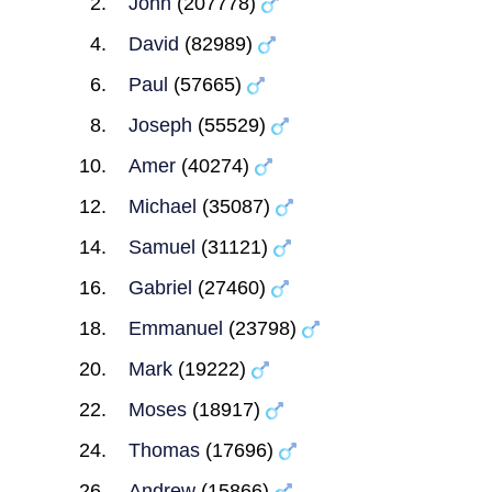
John
(207778)
David
(82989)
Paul
(57665)
Joseph
(55529)
Amer
(40274)
Michael
(35087)
Samuel
(31121)
Gabriel
(27460)
Emmanuel
(23798)
Mark
(19222)
Moses
(18917)
Thomas
(17696)
Andrew
(15866)