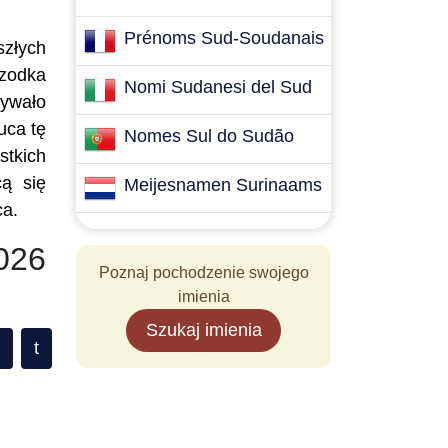
Prénoms Sud-Soudanais
szłych
rzodka
Nomi Sudanesi del Sud
mywało
uca tę
Nomes Sul do Sudão
stkich
cą się
Meijesnamen Surinaams
ca.
026
Poznaj pochodzenie swojego
imienia
Szukaj imienia
t