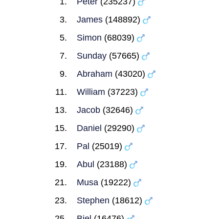
Peter
(235237)
James
(148892)
Simon
(68039)
Sunday
(57665)
Abraham
(43020)
William
(37223)
Jacob
(32646)
Daniel
(29290)
Pal
(25019)
Abul
(23188)
Musa
(19222)
Stephen
(18612)
Biel
(16476)