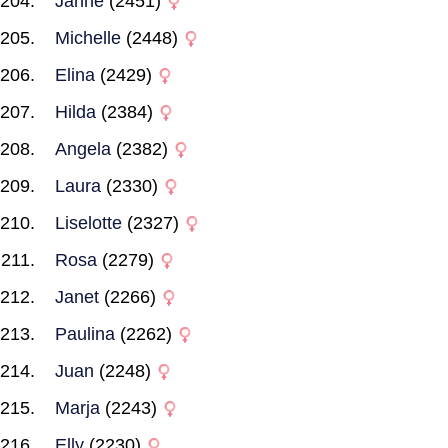
Janne
(2451)
Michelle
(2448)
Elina
(2429)
Hilda
(2384)
Angela
(2382)
Laura
(2330)
Liselotte
(2327)
Rosa
(2279)
Janet
(2266)
Paulina
(2262)
Juan
(2248)
Marja
(2243)
Elly
(2230)