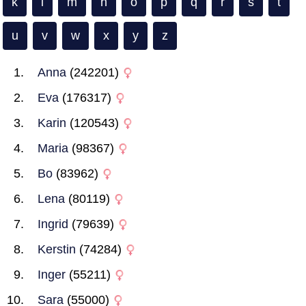
k
l
m
n
o
p
q
r
s
t
u
v
w
x
y
z
Anna
(242201)
Eva
(176317)
Karin
(120543)
Maria
(98367)
Bo
(83962)
Lena
(80119)
Ingrid
(79639)
Kerstin
(74284)
Inger
(55211)
Sara
(55000)