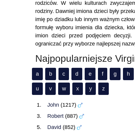
rodziców. W wielu kulturach zwyczaje
rodziny. Dawniej imiona dzieci były prze
imię po dziadku lub innym ważnym człowi
formułę wyboru imienia dla dziecka, któ
imion dzieci przed podjęciem decyzji.
ograniczać przy wyborze najlepszej nazwy
Najpopularniejsze Virg
a
b
c
d
e
f
g
h
u
v
w
x
y
z
John
(1217)
Robert
(887)
David
(852)