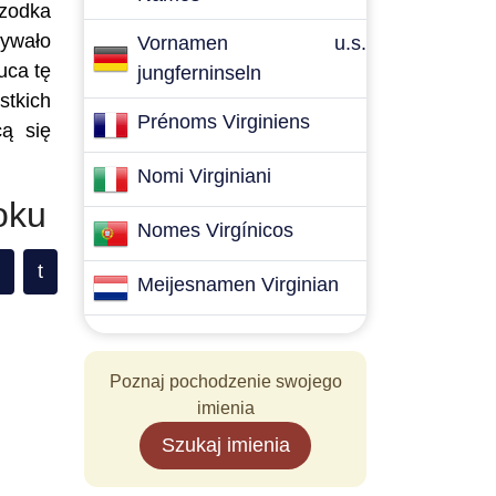
rzodka
mywało
Vornamen u.s.
uca tę
jungferninseln
stkich
Prénoms Virginiens
cą się
Nomi Virginiani
oku
Nomes Virgínicos
t
Meijesnamen Virginian
Poznaj pochodzenie swojego
imienia
Szukaj imienia