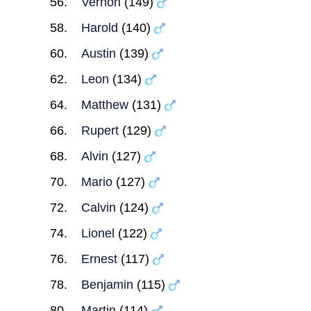
Vernon
(149)
Harold
(140)
Austin
(139)
Leon
(134)
Matthew
(131)
Rupert
(129)
Alvin
(127)
Mario
(127)
Calvin
(124)
Lionel
(122)
Ernest
(117)
Benjamin
(115)
Martin
(114)