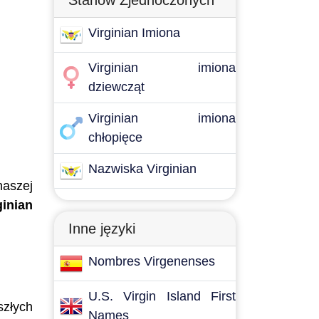
Stanów Zjednoczonych
Virginian Imiona
Virginian imiona
dziewcząt
Virginian imiona
chłopięce
Nazwiska Virginian
naszej
ginian
Inne języki
Nombres Virgenenses
U.S. Virgin Island First
szłych
Names