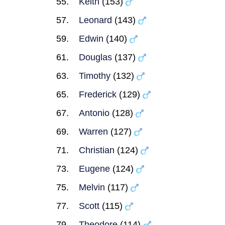
Keith
(153)
Leonard
(143)
Edwin
(140)
Douglas
(137)
Timothy
(132)
Frederick
(129)
Antonio
(128)
Warren
(127)
Christian
(124)
Eugene
(124)
Melvin
(117)
Scott
(115)
Theodore
(114)