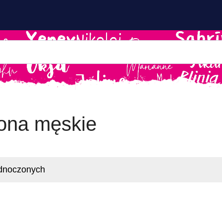
iona męskie
dnoczonych