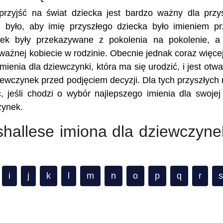
rzyjść na świat dziecka jest bardzo ważny dla przy
 było, aby imię przyszłego dziecka było imieniem p
nek były przekazywane z pokolenia na pokolenie, a
 ważnej kobiecie w rodzinie. Obecnie jednak coraz więce
ienia dla dziewczynki, która ma się urodzić, i jest otwa
iewczynek przed podjęciem decyzji. Dla tych przyszłych
, jeśli chodzi o wybór najlepszego imienia dla swojej 
zynek.
shallese imiona dla dziewczyn
i
j
k
l
m
n
o
p
q
r
s