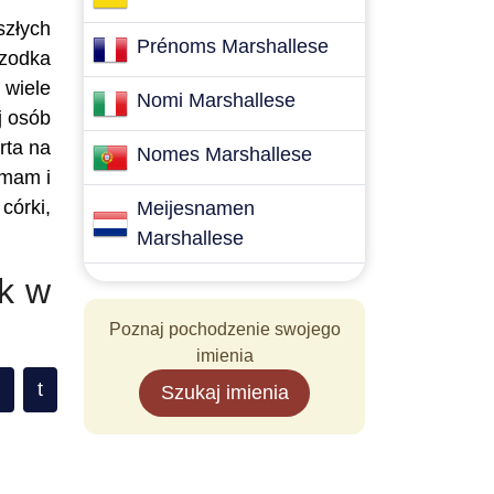
szłych
Prénoms Marshallese
rzodka
 wiele
Nomi Marshallese
j osób
rta na
Nomes Marshallese
 mam i
córki,
Meijesnamen
Marshallese
ek w
Poznaj pochodzenie swojego
imienia
t
Szukaj imienia