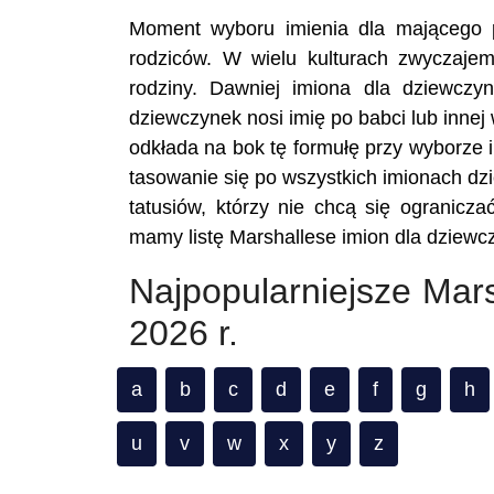
Moment wyboru imienia dla mającego p
rodziców. W wielu kulturach zwyczajem
rodziny. Dawniej imiona dla dziewczy
dziewczynek nosi imię po babci lub innej
odkłada na bok tę formułę przy wyborze im
tasowanie się po wszystkich imionach dz
tatusiów, którzy nie chcą się ograniczać
mamy listę Marshallese imion dla dziewc
Najpopularniejsze Mar
2026 r.
a
b
c
d
e
f
g
h
u
v
w
x
y
z