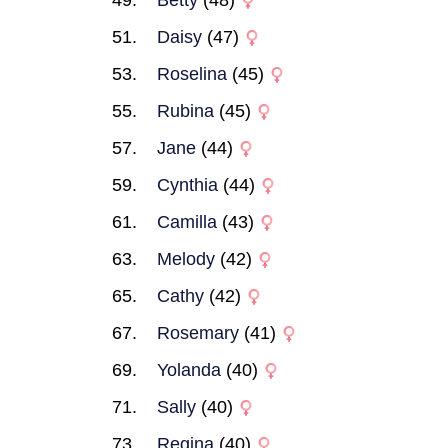
Betty
(48)
Daisy
(47)
Roselina
(45)
Rubina
(45)
Jane
(44)
Cynthia
(44)
Camilla
(43)
Melody
(42)
Cathy
(42)
Rosemary
(41)
Yolanda
(40)
Sally
(40)
Regina
(40)