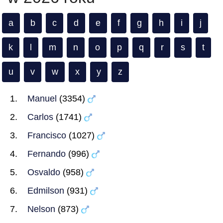
a
b
c
d
e
f
g
h
i
j
k
l
m
n
o
p
q
r
s
t
u
v
w
x
y
z
Manuel
(3354)
Carlos
(1741)
Francisco
(1027)
Fernando
(996)
Osvaldo
(958)
Edmilson
(931)
Nelson
(873)