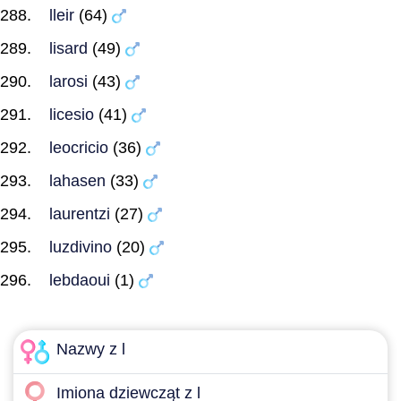
lleir
(64)
lisard
(49)
larosi
(43)
licesio
(41)
leocricio
(36)
lahasen
(33)
laurentzi
(27)
luzdivino
(20)
lebdaoui
(1)
Nazwy z l
Imiona dziewcząt z l