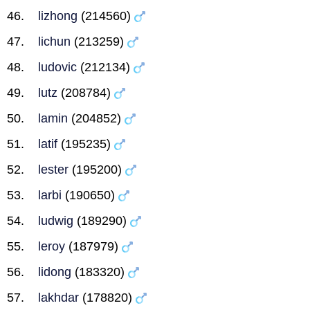
lizhong
(214560)
lichun
(213259)
ludovic
(212134)
lutz
(208784)
lamin
(204852)
latif
(195235)
lester
(195200)
larbi
(190650)
ludwig
(189290)
leroy
(187979)
lidong
(183320)
lakhdar
(178820)