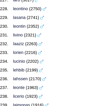
laro
(3017)
leontino
(2750)
lasana
(2741)
leontin
(2352)
livino
(2321)
laaziz
(2263)
lorien
(2216)
lucinio
(2202)
lehbib
(2199)
lahssen
(2170)
leonte
(1963)
licerio
(1923)
laimonas
(1916)