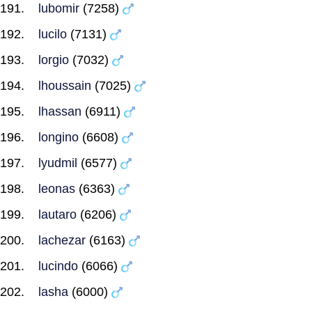
lubomir
(7258)
lucilo
(7131)
lorgio
(7032)
lhoussain
(7025)
lhassan
(6911)
longino
(6608)
lyudmil
(6577)
leonas
(6363)
lautaro
(6206)
lachezar
(6163)
lucindo
(6066)
lasha
(6000)