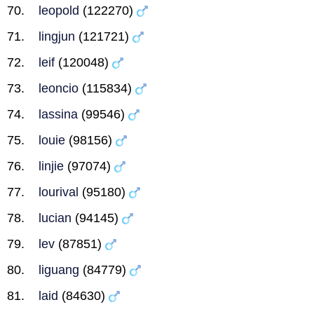
leopold
(122270)
lingjun
(121721)
leif
(120048)
leoncio
(115834)
lassina
(99546)
louie
(98156)
linjie
(97074)
lourival
(95180)
lucian
(94145)
lev
(87851)
liguang
(84779)
laid
(84630)