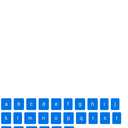
a
b
c
d
e
f
g
h
i
j
k
l
m
n
o
p
q
r
s
t