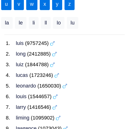
u
v
w
x
y
z
la
le
li
ll
lo
lu
luis
(9757245)
long
(2412885)
luiz
(1844788)
lucas
(1723246)
leonardo
(1650030)
louis
(1544657)
larry
(1416546)
liming
(1095902)
lawrence
(1073043)