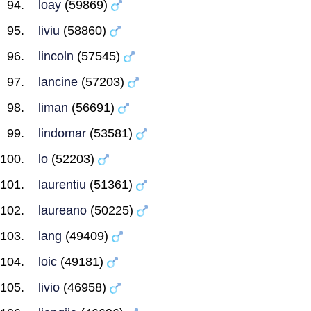
loay
(59869)
liviu
(58860)
lincoln
(57545)
lancine
(57203)
liman
(56691)
lindomar
(53581)
lo
(52203)
laurentiu
(51361)
laureano
(50225)
lang
(49409)
loic
(49181)
livio
(46958)