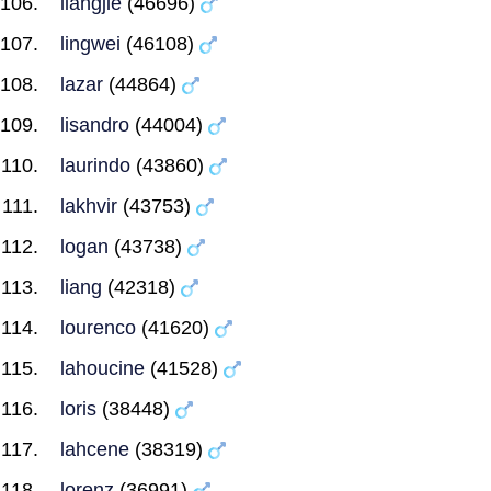
liangjie
(46696)
lingwei
(46108)
lazar
(44864)
lisandro
(44004)
laurindo
(43860)
lakhvir
(43753)
logan
(43738)
liang
(42318)
lourenco
(41620)
lahoucine
(41528)
loris
(38448)
lahcene
(38319)
lorenz
(36991)