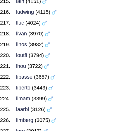
lain
(4151)
ludwing
(4115)
lluc
(4024)
livan
(3970)
linos
(3932)
loutfi
(3794)
lhou
(3722)
libasse
(3657)
liberto
(3443)
limam
(3399)
laarbi
(3126)
limberg
(3075)