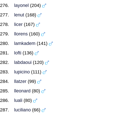
layonel
(204)
lenut
(168)
licer
(167)
llorens
(160)
lamkadem
(141)
lofti
(136)
labdaoui
(120)
lupicino
(111)
llatzer
(99)
lleonard
(80)
luali
(80)
luciliano
(66)