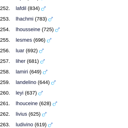
lafdil
(834)
lhachmi
(783)
lhousseine
(725)
lesmes
(696)
luar
(692)
liher
(681)
lamiri
(649)
landelino
(644)
leyi
(637)
lhouceine
(628)
livius
(625)
ludivino
(619)