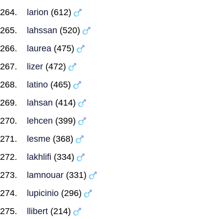
larion
(612)
lahssan
(520)
laurea
(475)
lizer
(472)
latino
(465)
lahsan
(414)
lehcen
(399)
lesme
(368)
lakhlifi
(334)
lamnouar
(331)
lupicinio
(296)
llibert
(214)