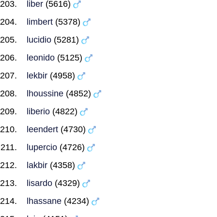
liber
(5616)
limbert
(5378)
lucidio
(5281)
leonido
(5125)
lekbir
(4958)
lhoussine
(4852)
liberio
(4822)
leendert
(4730)
lupercio
(4726)
lakbir
(4358)
lisardo
(4329)
lhassane
(4234)