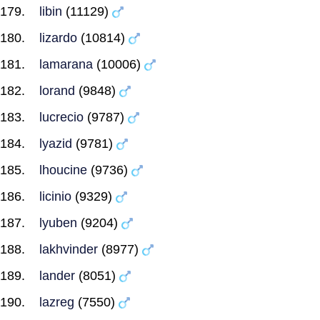
libin
(11129)
lizardo
(10814)
lamarana
(10006)
lorand
(9848)
lucrecio
(9787)
lyazid
(9781)
lhoucine
(9736)
licinio
(9329)
lyuben
(9204)
lakhvinder
(8977)
lander
(8051)
lazreg
(7550)