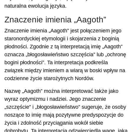
naturalna ewolucja języka.
Znaczenie imienia „Aagoth”
Znaczenie imienia „Aagoth” jest połączeniem jego
staronordyckiej etymologii i skojarzenia z boginią
płodności. Zgodnie z tą interpretacją imię „Aagoth”
oznacza „błogosławieństwo szczęścia” lub „ochronę
bogini płodności”. Ta interpretacja podkreśla
związek między imieniem a wiarą w boski wpływ na
codzienne życie starożytnych Nordów.
Nazwę „Aagoth” można interpretować także jako
wyraz optymizmu i nadziei. Jego znaczenie
„szczęście” i „błogosławieństwo” sugeruje, że osoby
noszące to imię mają pozytywne predyspozycje do
życia i zdolność przyciągania wokół siebie
dobrobytu. Ta interpretacja odzwierciedla wagę, jaką