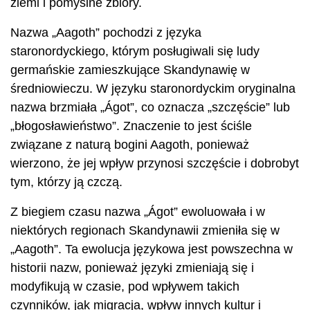
ziemi i pomyślne zbiory.
Nazwa „Aagoth” pochodzi z języka
staronordyckiego, którym posługiwali się ludy
germańskie zamieszkujące Skandynawię w
średniowieczu. W języku staronordyckim oryginalna
nazwa brzmiała „Ágot”, co oznacza „szczęście” lub
„błogosławieństwo”. Znaczenie to jest ściśle
związane z naturą bogini Aagoth, ponieważ
wierzono, że jej wpływ przynosi szczęście i dobrobyt
tym, którzy ją czczą.
Z biegiem czasu nazwa „Ágot” ewoluowała i w
niektórych regionach Skandynawii zmieniła się w
„Aagoth”. Ta ewolucja językowa jest powszechna w
historii nazw, ponieważ języki zmieniają się i
modyfikują w czasie, pod wpływem takich
czynników, jak migracja, wpływ innych kultur i