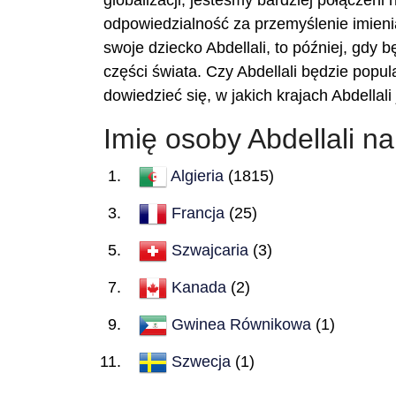
globalizacji, jesteśmy bardziej połączeni
odpowiedzialność za przemyślenie imienia
swoje dziecko Abdellali, to później, gdy b
części świata. Czy Abdellali będzie popu
dowiedzieć się, w jakich krajach Abdellal
Imię osoby Abdellali n
Algieria
(1815)
Francja
(25)
Szwajcaria
(3)
Kanada
(2)
Gwinea Równikowa
(1)
Szwecja
(1)