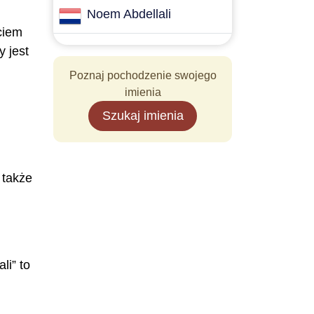
Noem Abdellali
ęciem
 jest
Poznaj pochodzenie swojego
imienia
Szukaj imienia
 także
li” to