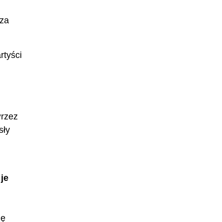
 za
rtyści
Przez
sły
je
ię