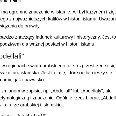
ia religii.
óre ma ogromne znaczenie w islamie. Ali był kuzynem i zi
go z najważniejszych kalifów w historii islamu. Uważany
wiązania do prawdy.
bardzo znaczący ładunek kulturowy i historyczny. Jest to
odziwem dla ważnej postaci w historii islamu.
dellali”
e w regionach świata arabskiego, ale rozprzestrzeniło się
kultura islamska. Jest to imię, które od lat cieszy się
 imię, jak i nazwisko.
mianom w zapisie, np. „Abdellalí” lub „Abdellaly”, ale
mologiczną i znaczenie. Ogólnie rzecz biorąc, „Abdella
 kulturze arabskiej i islamskiej.