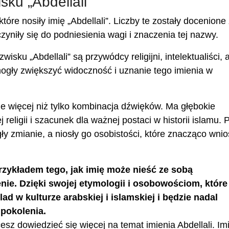
sku „Abdellali”
które nosiły imię „Abdellali”. Liczby te zostały docenione
zyniły się do podniesienia wagi i znaczenia tej nazwy.
sku „Abdellali” są przywódcy religijni, intelektualiści, a
mogły zwiększyć widoczność i uznanie tego imienia w
nie więcej niż tylko kombinacja dźwięków. Ma głębokie
 religii i szacunek dla ważnej postaci w historii islamu. 
gły zmianie, a niosły go osobistości, które znacząco wnio
rzykładem tego, jak imię może nieść ze sobą
enie. Dzięki swojej etymologii i osobowościom, które 
lad w kulturze arabskiej i islamskiej i będzie nadal
 pokolenia.
cesz dowiedzieć się więcej na temat imienia Abdellali. Im