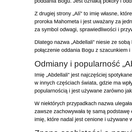
poddania Bogu. Jest oznaką pokory i oddan
Z drugiej strony „Alí” to imię własne, kt
proroka Mahometa i jest uważany za jedne
za symbol odwagi, sprawiedliwości i przy
Dlatego nazwa „Abdellali” niesie ze sobą 
połączenie oddania Bogu z szacunkiem i p
Odmiany i popularność „Ab
Imię „Abdellali” jest najczęściej spotykan
w innych częściach świata, gdzie ma wpływ 
popularnością i jest używane zarówno jako
W niektórych przypadkach nazwa ulegała z
zawsze zachowywała tę samą podstawę ety
imię, które nadal jest cenione i używane w