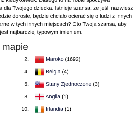
 niż kiedykolwiek. Dlatego to na Tobie spoczywa
 dla Twojego dziecka. Istnieje szansa, że jeśli nazwiesz
ędzie dorosłe, będzie chciało ocierać się o ludzi z innych
larne w tych innych miejscach? Oto Twoja szansa, aby
i jest najbardziej typowym imieniem.
a mapie
Maroko
(1692)
Belgia
(4)
Stany Zjednoczone
(3)
Anglia
(1)
Irlandia
(1)