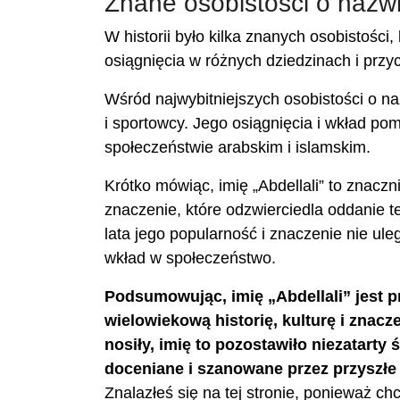
Znane osobistości o nazwi
W historii było kilka znanych osobistości, 
osiągnięcia w różnych dziedzinach i przyc
Wśród najwybitniejszych osobistości o nazwi
i sportowcy. Jego osiągnięcia i wkład po
społeczeństwie arabskim i islamskim.
Krótko mówiąc, imię „Abdellali” to znacz
znaczenie, które odzwierciedla oddanie tej
lata jego popularność i znaczenie nie ule
wkład w społeczeństwo.
Podsumowując, imię „Abdellali” jest p
wielowiekową historię, kulturę i znacz
nosiły, imię to pozostawiło niezatarty ś
doceniane i szanowane przez przyszłe
Znalazłeś się na tej stronie, ponieważ ch