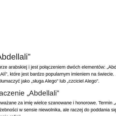
bdellali”
turze arabskiej i jest połączeniem dwóch elementów: „Abd
 „Alí”, które jest bardzo popularnym imieniem na świecie. 
umaczyć jako „sługa Alego” lub „czciciel Alego”.
aczenie „Abdellali”
st uważane za imię wielce szanowane i honorowe. Termin 
użebności w sensie niewolnika, ale raczej do poddania się