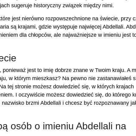
ajach sugeruje historyczny związek między nimi.
które jest nierówno rozpowszechnione na świecie, przy 
aria są krajami, gdzie występuje najwięcej Abdellali. Abde
imieniem dla chłopców, ale najważniejsze w imieniu jest t
ecie
, ponieważ jest to imię dobrze znane w Twoim kraju. A 
aju, w którym mieszkasz? Na pewno nie zastanawiałeś się
 Na tej stronie możesz dowiedzieć się, w których krajach
eniem. I oczywiście możesz dowiedzieć się, do którego k
e nazwisko brzmi Abdellali i chcesz być rozpoznawany ja
bą osób o imieniu Abdellali na