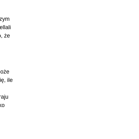
czym
llali
o, że
może
, ile
raju
ko