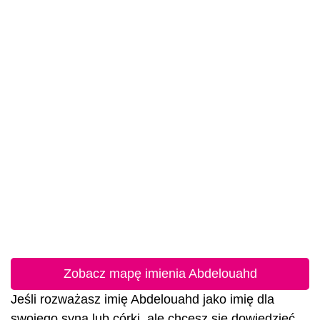
Zobacz mapę imienia Abdelouahd
Jeśli rozważasz imię Abdelouahd jako imię dla
swojego syna lub córki, ale chcesz się dowiedzieć,