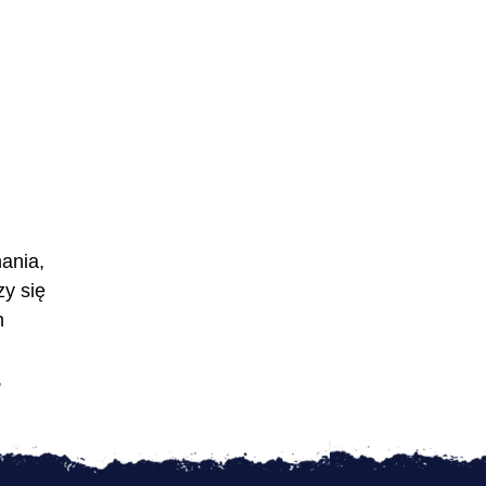
ania,
zy się
m
,