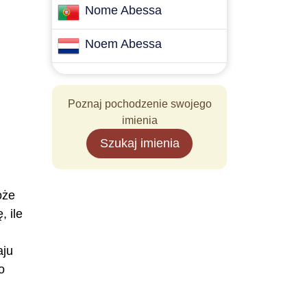
Nome Abessa
Noem Abessa
Poznaj pochodzenie swojego
imienia
Szukaj imienia
oże
 ile
aju
o