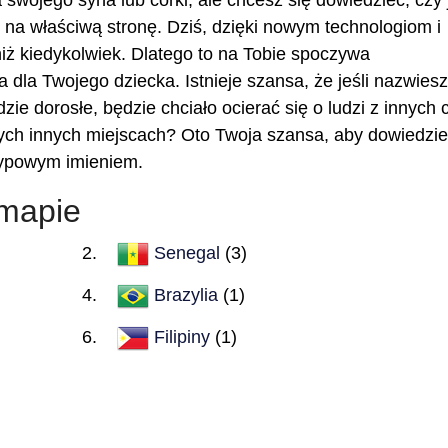
 swojego syna lub córki, ale chcesz się dowiedzieć, czy 
eś na właściwą stronę. Dziś, dzięki nowym technologiom i
 niż kiedykolwiek. Dlatego to na Tobie spoczywa
 dla Twojego dziecka. Istnieje szansa, że jeśli nazwiesz
zie dorosłe, będzie chciało ocierać się o ludzi z innych 
ych innych miejscach? Oto Twoja szansa, aby dowiedzie
 typowym imieniem.
 mapie
Senegal
(3)
Brazylia
(1)
Filipiny
(1)