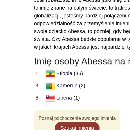
Jeśli rozważasz imię Abessa jako imię dla
to imię znane na całym świecie, to trafił
globalizacji, jesteśmy bardziej połączeni
odpowiedzialność za przemyślenie imienia
swoje dziecko Abessa, to później, gdy będ
świata. Czy Abessa będzie popularne w t
w jakich krajach Abessa jest najbardziej
Imię osoby Abessa na
Etiopia
(36)
Kamerun
(2)
Liberia
(1)
Poznaj pochodzenie swojego imienia
Szukaj imienia