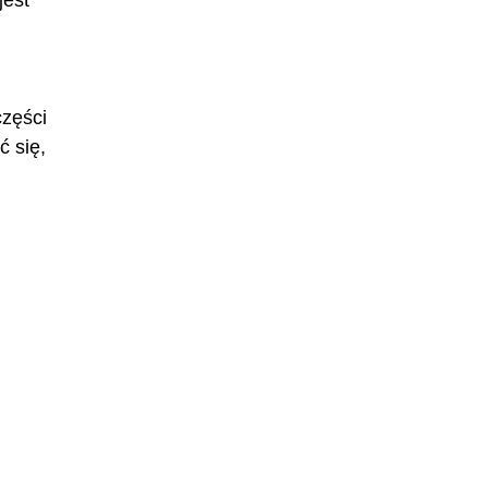
jest
części
ć się,