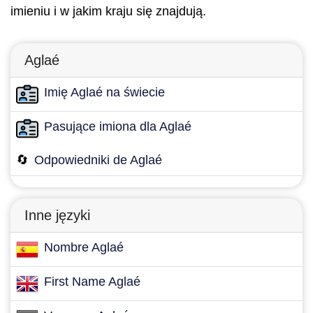
imieniu i w jakim kraju się znajdują.
Aglaé
Imię Aglaé na świecie
Pasujące imiona dla Aglaé
🔄
Odpowiedniki de Aglaé
Inne języki
Nombre Aglaé
First Name Aglaé