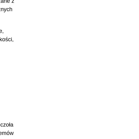
zane z
żnych
e,
kości,
 czoła
blemów