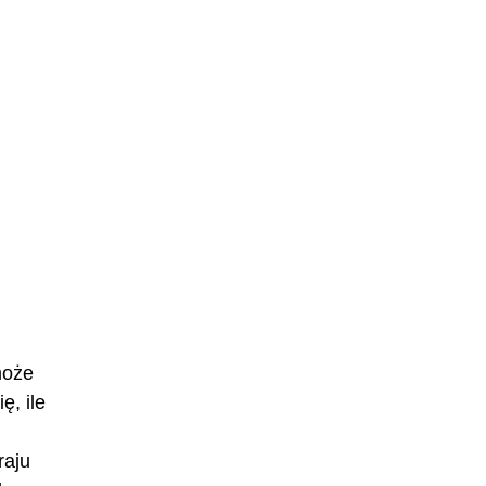
może
ę, ile
raju