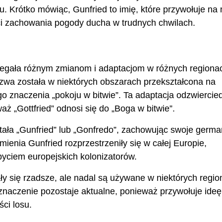
u. Krótko mówiąc, Gunfried to imię, które przywołuje na
ci zachowania pogody ducha w trudnych chwilach.
legała różnym zmianom i adaptacjom w różnych regionac
zwa została w niektórych obszarach przekształcona na
ego znaczenia „pokoju w bitwie”. Ta adaptacja odzwiercie
ż „Gottfried” odnosi się do „Boga w bitwie”.
ała „Gunfried” lub „Gonfredo”, zachowując swoje germa
mienia Gunfried rozprzestrzeniły się w całej Europie,
byciem europejskich kolonizatorów.
ły się rzadsze, ale nadal są używane w niektórych regio
znaczenie pozostaje aktualne, ponieważ przywołuje ideę
ci losu.