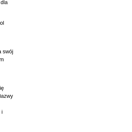
 dla
ol
a swój
ym
ię
 Nazwy
 i