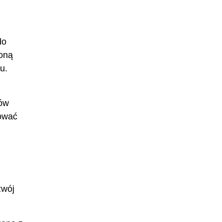
do
zoną
u.
mów
rować
zwój