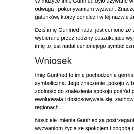
W muzyce imię Gunfried było używane w 
odwagą i pokonywaniem wyzwań. Znaczenie 
gatunków, którzy odnaleźli w tej nazwie ź
Dziś imię Gunfried nadal jest cenione ze
wybierane przez rodziny poszukujące wyj
imię to jest nadal cenionejego symboliczna 
Wniosek
Imię Gunfried to imię pochodzenia germa
symboliczną. Jego znaczenie „pokoju w bi
zdolność do znalezienia spokoju pośród p
ewoluowała i dostosowywała się, zachowu
regionach.
Nosiciele imienia Gunfried są postrzegani
wyzwaniom życia ze spokojem i pogodą 