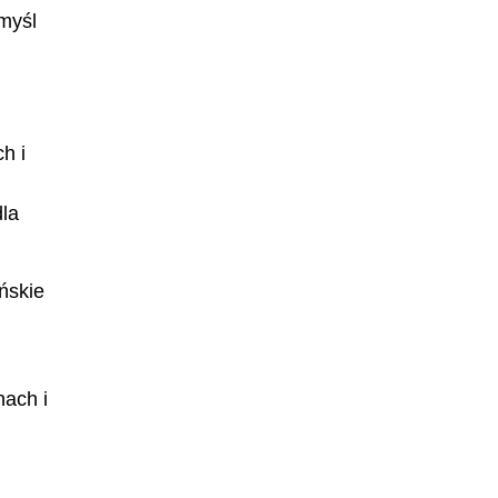
 myśl
h i
dla
ńskie
nach i