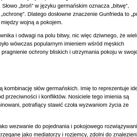
 Słowo „broń” w języku germańskim oznacza „bitwę”,
 „ochronę”. Dlatego dosłowne znaczenie Gunfrieda to „p
zm między wojną a pokojem.
nika i odwagi na polu bitwy, nic więc dziwnego, że wiel
d było wówczas popularnym imieniem wśród męskich
ragnienie ochrony bliskich i utrzymania pokoju w swoje
 kombinację słów germańskich. Imię to reprezentuje id
d przeciwności i konfliktów. Nosiciele tego imienia są
minowani, potrafiący stawić czoła wyzwaniom życia ze
jako wezwanie do pojednania i pokojowego rozwiązywan
rzegane jako mediatorzy i rozjemcy, zdolni do znalezien