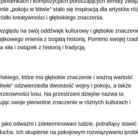
piosenkach i kompozycjach poruszających tematy zwią
„pokoju w bitwie” stało się inspiracją dla artystów ró
ródło kreatywności i głębokiego znaczenia.
 względu na swój oddźwięk kulturowy i głębokie znaczeni
ątkowego imienia z bogatą historią. Pomimo swojej rzad
siła i związek z historią i tradycją.
ńskiego, które ma głębokie znaczenie i ważną wartość
twie” odzwierciedla dwoistość wojny i pokoju, a także
rzeciwności losu. Na przestrzeni dziejów nazwa ta
jąc swoje pierwotne znaczenie w różnych kulturach i
 jako odważni i zdeterminowani ludzie, potrafiący stawić
ducha. Ich skupienie na pokojowym rozwiązywaniu pro