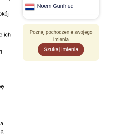
Noem Gunfried
okój
Poznaj pochodzenie swojego
e ich
imienia
Szukaj imienia
j
eę
ia
ia