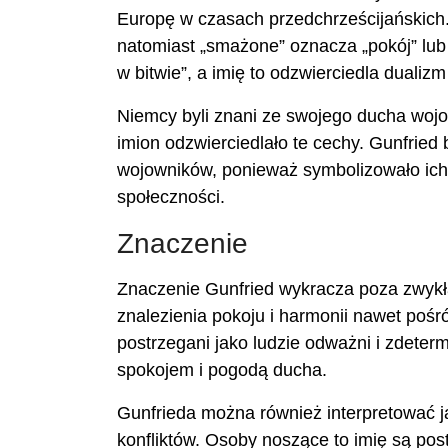
Europę w czasach przedchrześcijańskich.
natomiast „smażone” oznacza „pokój” lub
w bitwie”, a imię to odzwierciedla duali
Niemcy byli znani ze swojego ducha wojow
imion odzwierciedlało te cechy. Gunfrie
wojowników, ponieważ symbolizowało ich p
społeczności.
Znaczenie
Znaczenie Gunfried wykracza poza zwykłą
znalezienia pokoju i harmonii nawet pośró
postrzegani jako ludzie odważni i zdeter
spokojem i pogodą ducha.
Gunfrieda można również interpretować 
konfliktów. Osoby noszące to imię są post