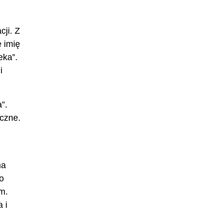
ji. Z
e imię
eka”.
i
”.
iczne.
na
o
m.
 i