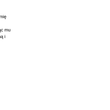
Imię
jąc mu
ą i