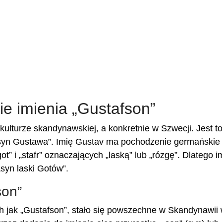
e imienia „Gustafson”
ulturze skandynawskiej, a konkretnie w Szwecji. Jest t
„syn Gustawa”. Imię Gustav ma pochodzenie germańskie 
t” i „stafr” oznaczających „laską” lub „rózgę”. Dlatego i
„syn laski Gotów”.
son”
h jak „Gustafson”, stało się powszechne w Skandynawii