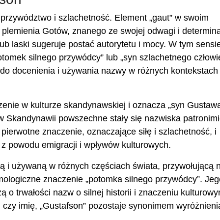
, przywództwo i szlachetność. Element „gaut” w swoim
lemienia Gotów, znanego ze swojej odwagi i determinac
i lub laski sugeruje postać autorytetu i mocy. W tym sensi
otomek silnego przywódcy” lub „syn szlachetnego człowi
 do docenienia i używania nazwy w różnych kontekstach 
zenie w kulturze skandynawskiej i oznacza „syn Gustawa
y w Skandynawii powszechne stały się nazwiska patronim
ierwotne znaczenie, oznaczające siłę i szlachetność, i
i z powodu emigracji i wpływów kulturowych.
ną i używaną w różnych częściach świata, przywołującą 
ymologiczne znaczenie „potomka silnego przywódcy”. Jeg
o trwałości nazw o silnej historii i znaczeniu kulturowy
o, czy imię, „Gustafson” pozostaje synonimem wyróżnienia