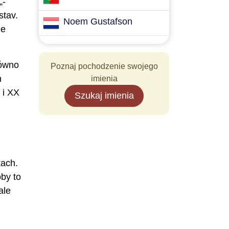
„-
stav.
Noem Gustafson
le
równo
Poznaj pochodzenie swojego
h
imienia
 i XX
Szukaj imienia
kach.
by to
ale