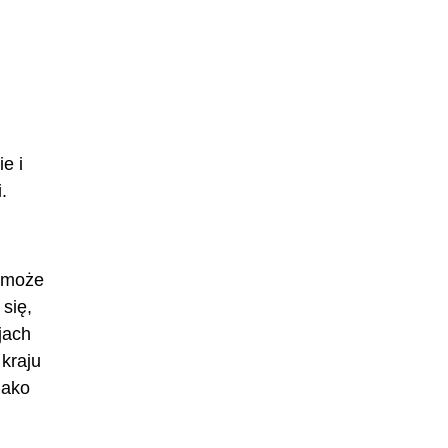
e i
.
A może
się,
jach
kraju
jako