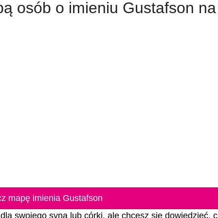
zbą osób o imieniu Gustafson na
z mapę imienia Gustafson
dla swojego syna lub córki, ale chcesz się dowiedzieć, 