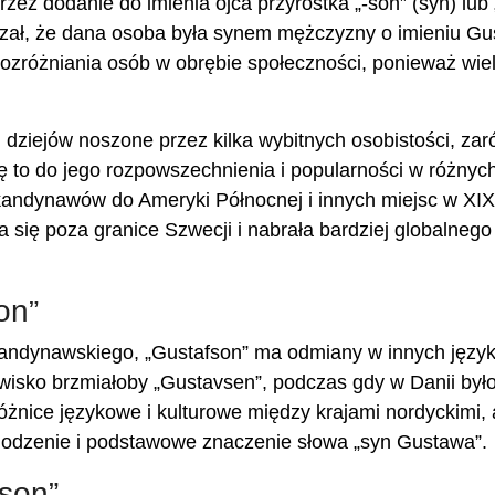
ez dodanie do imienia ojca przyrostka „-son” (syn) lub 
kazał, że dana osoba była synem mężczyzny o imieniu Gu
zróżniania osób w obrębie społeczności, ponieważ wie
 dziejów noszone przez kilka wybitnych osobistości, za
się to do jego rozpowszechnienia i popularności w różnyc
Skandynawów do Ameryki Północnej i innych miejsc w XIX
a się poza granice Szwecji i nabrała bardziej globalnego
on”
kandynawskiego, „Gustafson” ma odmiany w innych języ
isko brzmiałoby „Gustavsen”, podczas gdy w Danii było
różnice językowe i kulturowe między krajami nordyckimi, 
odzenie i podstawowe znaczenie słowa „syn Gustawa”.
fson”