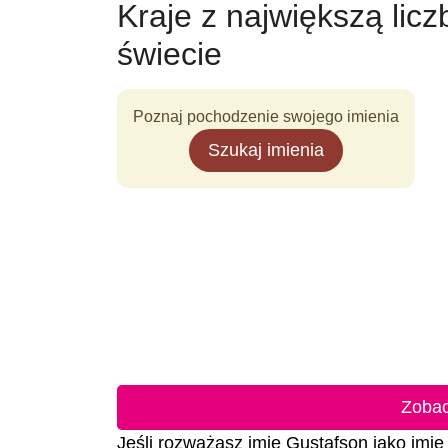
Kraje z największą lic
świecie
Poznaj pochodzenie swojego imienia
Szukaj imienia
Zobac
Jeśli rozważasz imię Gustafson jako imię 