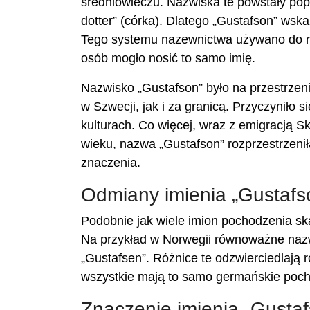
średniowieczu. Nazwiska te powstały poprz
dotter” (córka). Dlatego „Gustafson” ws
Tego systemu nazewnictwa używano do ro
osób mogło nosić to samo imię.
Nazwisko „Gustafson” było na przestrzeni
w Szwecji, jak i za granicą. Przyczyniło 
kulturach. Co więcej, wraz z emigracją 
wieku, nazwa „Gustafson” rozprzestrzenił
znaczenia.
Odmiany imienia „Gustafs
Podobnie jak wiele imion pochodzenia s
Na przykład w Norwegii równoważne nazw
„Gustafsen”. Różnice te odzwierciedlają 
wszystkie mają to samo germańskie poch
Znaczenie imienia „Gusta