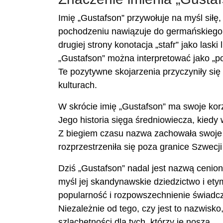
Imię „Gustafson” przywołuje na myśl siłę
pochodzeniu nawiązuje do germańskiego p
drugiej strony konotacja „stafr” jako lask
„Gustafson” można interpretować jako „p
Te pozytywne skojarzenia przyczyniły się
kulturach.
W skrócie imię „Gustafson” ma swoje kor
Jego historia sięga średniowiecza, kied
Z biegiem czasu nazwa zachowała swoje p
rozprzestrzeniła się poza granice Szwecj
Dziś „Gustafson” nadal jest nazwą cenio
myśl jej skandynawskie dziedzictwo i et
popularność i rozpowszechnienie świadczą 
Niezależnie od tego, czy jest to nazwisk
szlachetności dla tych, którzy je noszą.