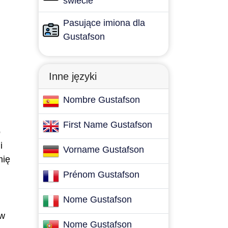
świecie
Pasujące imiona dla
Gustafson
Inne języki
Nombre Gustafson
First Name Gustafson
o
i
Vorname Gustafson
mię
Prénom Gustafson
Nome Gustafson
 w
Nome Gustafson