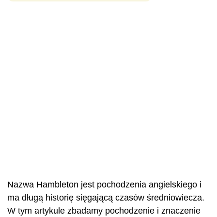
Nazwa Hambleton jest pochodzenia angielskiego i
ma długą historię sięgającą czasów średniowiecza.
W tym artykule zbadamy pochodzenie i znaczenie