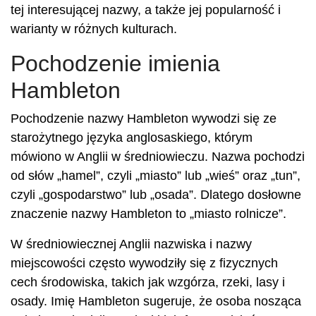
tej interesującej nazwy, a także jej popularność i
warianty w różnych kulturach.
Pochodzenie imienia
Hambleton
Pochodzenie nazwy Hambleton wywodzi się ze
starożytnego języka anglosaskiego, którym
mówiono w Anglii w średniowieczu. Nazwa pochodzi
od słów „hamel”, czyli „miasto” lub „wieś” oraz „tun”,
czyli „gospodarstwo” lub „osada”. Dlatego dosłowne
znaczenie nazwy Hambleton to „miasto rolnicze”.
W średniowiecznej Anglii nazwiska i nazwy
miejscowości często wywodziły się z fizycznych
cech środowiska, takich jak wzgórza, rzeki, lasy i
osady. Imię Hambleton sugeruje, że osoba nosząca