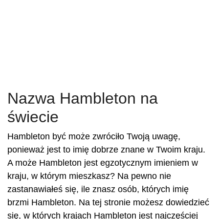
Nazwa Hambleton na
świecie
Hambleton być może zwróciło Twoją uwagę,
ponieważ jest to imię dobrze znane w Twoim kraju.
A może Hambleton jest egzotycznym imieniem w
kraju, w którym mieszkasz? Na pewno nie
zastanawiałeś się, ile znasz osób, których imię
brzmi Hambleton. Na tej stronie możesz dowiedzieć
się, w których krajach Hambleton jest najczęściej