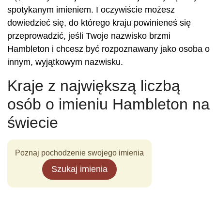
spotykanym imieniem. I oczywiście możesz
dowiedzieć się, do którego kraju powinieneś się
przeprowadzić, jeśli Twoje nazwisko brzmi
Hambleton i chcesz być rozpoznawany jako osoba o
innym, wyjątkowym nazwisku.
Kraje z największą liczbą
osób o imieniu Hambleton na
świecie
Poznaj pochodzenie swojego imienia
Szukaj imienia