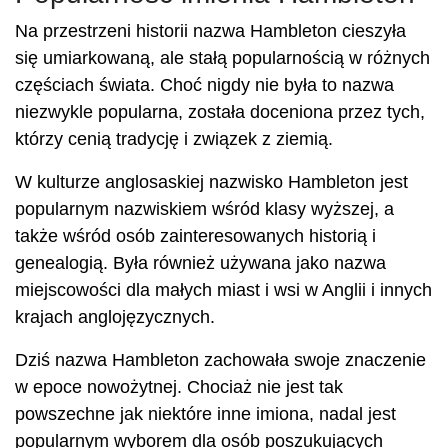
Na przestrzeni historii nazwa Hambleton cieszyła
się umiarkowaną, ale stałą popularnością w różnych
częściach świata. Choć nigdy nie była to nazwa
niezwykle popularna, została doceniona przez tych,
którzy cenią tradycję i związek z ziemią.
W kulturze anglosaskiej nazwisko Hambleton jest
popularnym nazwiskiem wśród klasy wyższej, a
także wśród osób zainteresowanych historią i
genealogią. Była również używana jako nazwa
miejscowości dla małych miast i wsi w Anglii i innych
krajach anglojęzycznych.
Dziś nazwa Hambleton zachowała swoje znaczenie
w epoce nowożytnej. Chociaż nie jest tak
powszechne jak niektóre inne imiona, nadal jest
popularnym wyborem dla osób poszukujących