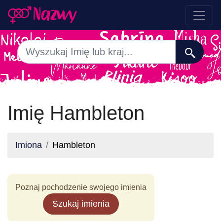
Imię Hambleton
Imiona
Hambleton
Poznaj pochodzenie swojego imienia
Szukaj imienia