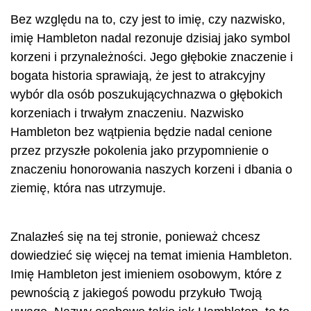
Bez względu na to, czy jest to imię, czy nazwisko,
imię Hambleton nadal rezonuje dzisiaj jako symbol
korzeni i przynależności. Jego głębokie znaczenie i
bogata historia sprawiają, że jest to atrakcyjny
wybór dla osób poszukującychnazwa o głębokich
korzeniach i trwałym znaczeniu. Nazwisko
Hambleton bez wątpienia będzie nadal cenione
przez przyszłe pokolenia jako przypomnienie o
znaczeniu honorowania naszych korzeni i dbania o
ziemię, która nas utrzymuje.
Znalazłeś się na tej stronie, ponieważ chcesz
dowiedzieć się więcej na temat imienia Hambleton.
Imię Hambleton jest imieniem osobowym, które z
pewnością z jakiegoś powodu przykuło Twoją