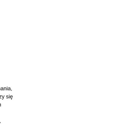
ania,
zy się
m
,