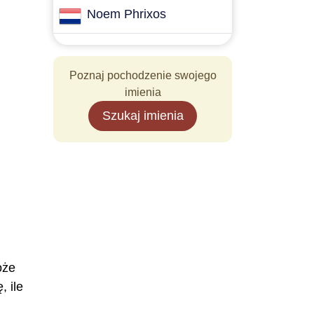
Noem Phrixos
Poznaj pochodzenie swojego
imienia
Szukaj imienia
oże
 ile