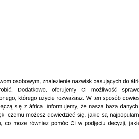
azwom osobowym, znalezienie nazwisk pasujących do àfri
robić. Dodatkowo, oferujemy Ci możliwość sprawd
żonego, którego użycie rozważasz. W ten sposób dowies
e łączą się z àfrica. Informujemy, że nasza baza danyc
ęki czemu możesz dowiedzieć się, jakie są najpopularn
u, co może również pomóc Ci w podjęciu decyzji, jaki