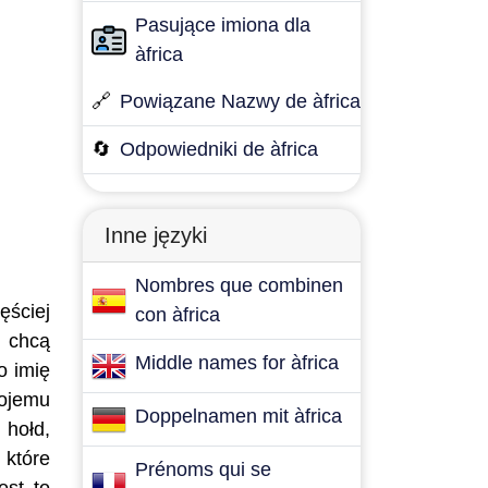
Pasujące imiona dla
àfrica
🔗
Powiązane Nazwy de àfrica
🔄
Odpowiedniki de àfrica
Inne języki
Nombres que combinen
ęściej
con àfrica
e chcą
Middle names for àfrica
o imię
wojemu
Doppelnamen mit àfrica
 hołd,
 które
Prénoms qui se