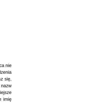
ca nie
zenia
z się,
h nazw
iejsze
e imię