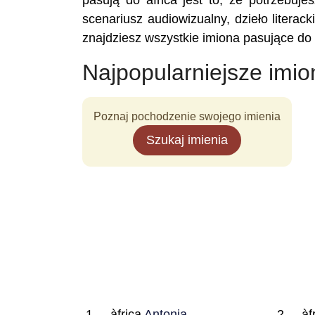
pasują do àfrica jest to, że potrzebuje
scenariusz audiowizualny, dzieło literac
znajdziesz wszystkie imiona pasujące do 
Najpopularniejsze imio
Poznaj pochodzenie swojego imienia
Szukaj imienia
àfrica
Antonia
àf