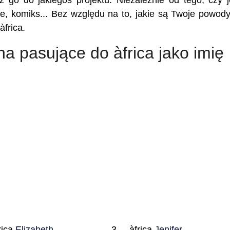
sz go do jakiegoś projektu. Niezależnie od tego, czy j
kie, komiks... Bez względu na to, jakie są Twoje powody,
àfrica.
na pasujące do àfrica jako imię
rica
Elizabeth
àfrica
Jenifer