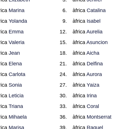
rica
Marina
àfrica
Catalina
rica
Yolanda
àfrica
Isabel
rica
Emma
àfrica
Aurelia
rica
Valeria
àfrica
Asuncion
rica
Jean
àfrica
Aicha
rica
Elena
àfrica
Delfina
rica
Carlota
àfrica
Aurora
rica
Sonia
àfrica
Yaiza
rica
Leticia
àfrica
Irina
rica
Triana
àfrica
Coral
rica
Mihaela
àfrica
Montserrat
rica
Marisa
àfrica
Raquel