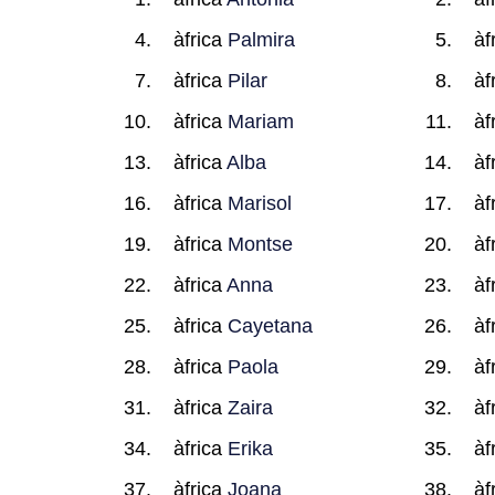
àfrica
Palmira
àf
àfrica
Pilar
àf
àfrica
Mariam
àf
àfrica
Alba
àf
àfrica
Marisol
àf
àfrica
Montse
àf
àfrica
Anna
àf
àfrica
Cayetana
àf
àfrica
Paola
àf
àfrica
Zaira
àf
àfrica
Erika
àf
àfrica
Joana
àf