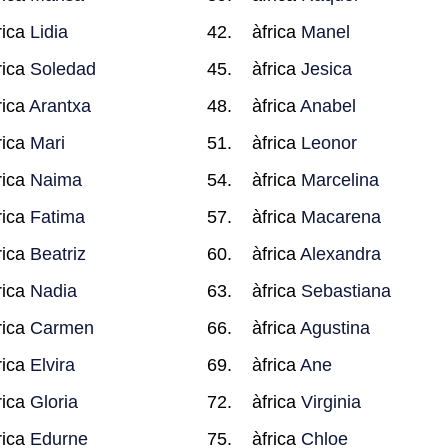
rica
Lidia
àfrica
Manel
rica
Soledad
àfrica
Jesica
rica
Arantxa
àfrica
Anabel
rica
Mari
àfrica
Leonor
rica
Naima
àfrica
Marcelina
rica
Fatima
àfrica
Macarena
rica
Beatriz
àfrica
Alexandra
rica
Nadia
àfrica
Sebastiana
rica
Carmen
àfrica
Agustina
rica
Elvira
àfrica
Ane
rica
Gloria
àfrica
Virginia
rica
Edurne
àfrica
Chloe