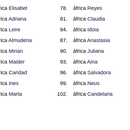
rica
Elisabet
àfrica
Reyes
rica
Adriana
àfrica
Claudia
rica
Leire
àfrica
Idoia
rica
Almudena
àfrica
Anastasia
rica
Mirian
àfrica
Juliana
rica
Maider
àfrica
Aina
rica
Caridad
àfrica
Salvadora
rica
Ines
àfrica
Neus
rica
Marta
àfrica
Candelaria