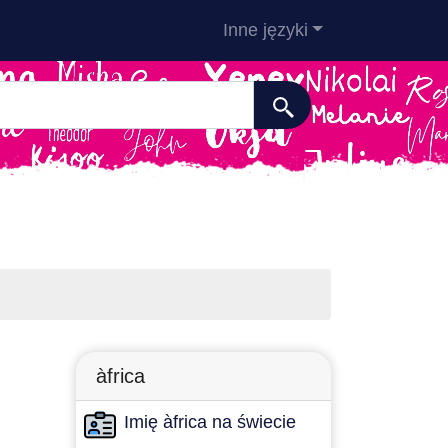
Inne języki
àfrica
Imię àfrica na świecie