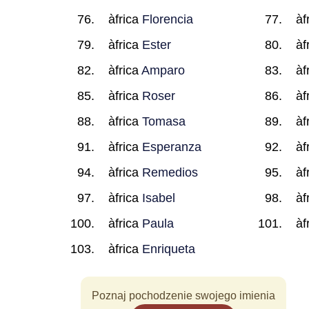
àfrica
Florencia
àf
àfrica
Ester
àf
àfrica
Amparo
àf
àfrica
Roser
àf
àfrica
Tomasa
àf
àfrica
Esperanza
àf
àfrica
Remedios
àf
àfrica
Isabel
àf
àfrica
Paula
àf
àfrica
Enriqueta
Poznaj pochodzenie swojego imienia