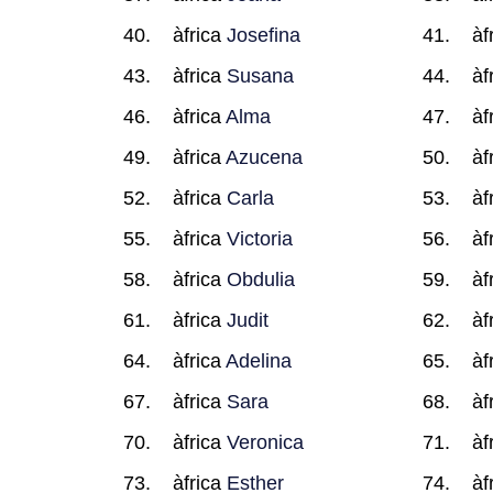
àfrica
Josefina
àf
àfrica
Susana
àf
àfrica
Alma
àf
àfrica
Azucena
àf
àfrica
Carla
àf
àfrica
Victoria
àf
àfrica
Obdulia
àf
àfrica
Judit
àf
àfrica
Adelina
àf
àfrica
Sara
àf
àfrica
Veronica
àf
àfrica
Esther
àf