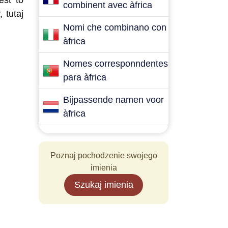
est to
combinent avec àfrica
 tutaj
Nomi che combinano con
àfrica
Nomes corresponndentes
para àfrica
Bijpassende namen voor
àfrica
Poznaj pochodzenie swojego
imienia
Szukaj imienia