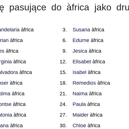
ę pasujące do àfrica jako dru
ndelaria
àfrica
Susana
àfrica
rian
àfrica
Edurne
àfrica
es
àfrica
Jesica
àfrica
rginia
àfrica
Elisabet
àfrica
lvadora
àfrica
Isabel
àfrica
ser
àfrica
Remedios
àfrica
tima
àfrica
Naima
àfrica
ontse
àfrica
Paula
àfrica
tonia
àfrica
Maider
àfrica
oana
àfrica
Chloe
àfrica