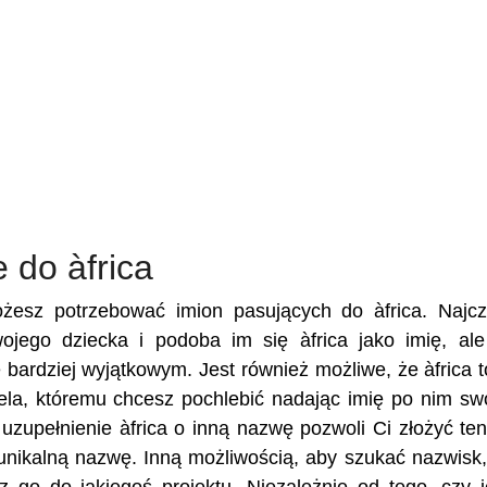
 do àfrica
ożesz potrzebować imion pasujących do àfrica. Najcz
wojego dziecka i podoba im się àfrica jako imię, al
e bardziej wyjątkowym. Jest również możliwe, że àfrica t
ciela, któremu chcesz pochlebić nadając imię po nim s
zupełnienie àfrica o inną nazwę pozwoli Ci złożyć ten
unikalną nazwę. Inną możliwością, aby szukać nazwisk,