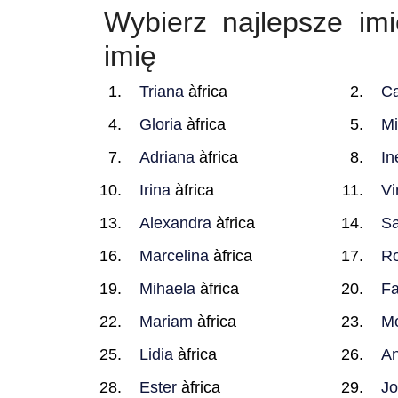
Wybierz najlepsze imi
imię
Triana
àfrica
Ca
Gloria
àfrica
Mi
Adriana
àfrica
In
Irina
àfrica
Vi
Alexandra
àfrica
Sa
Marcelina
àfrica
Ro
Mihaela
àfrica
Fa
Mariam
àfrica
M
Lidia
àfrica
An
Ester
àfrica
J