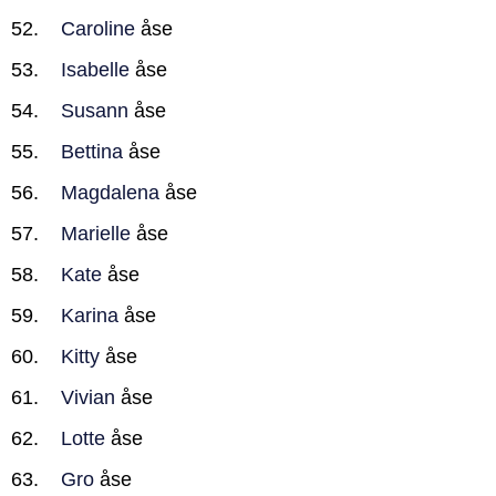
Caroline
åse
Isabelle
åse
Susann
åse
Bettina
åse
Magdalena
åse
Marielle
åse
Kate
åse
Karina
åse
Kitty
åse
Vivian
åse
Lotte
åse
Gro
åse