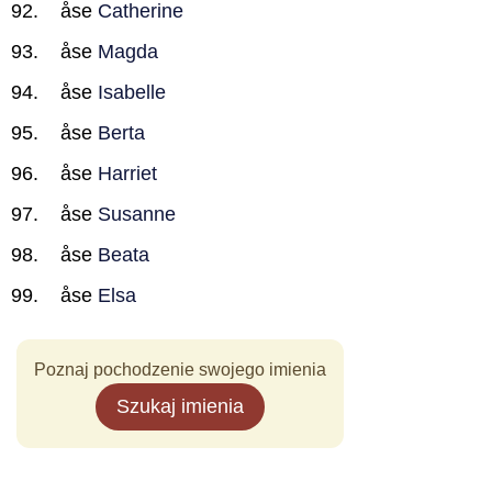
åse
Catherine
åse
Magda
åse
Isabelle
åse
Berta
åse
Harriet
åse
Susanne
åse
Beata
åse
Elsa
Poznaj pochodzenie swojego imienia
Szukaj imienia