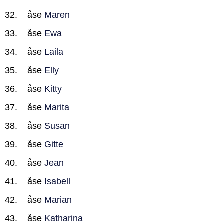
åse
Maren
åse
Ewa
åse
Laila
åse
Elly
åse
Kitty
åse
Marita
åse
Susan
åse
Gitte
åse
Jean
åse
Isabell
åse
Marian
åse
Katharina