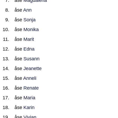
åse
Magdalena
åse
Ann
åse
Sonja
åse
Monika
åse
Marit
åse
Edna
åse
Susann
åse
Jeanette
åse
Anneli
åse
Renate
åse
Maria
åse
Karin
åse
Vivian