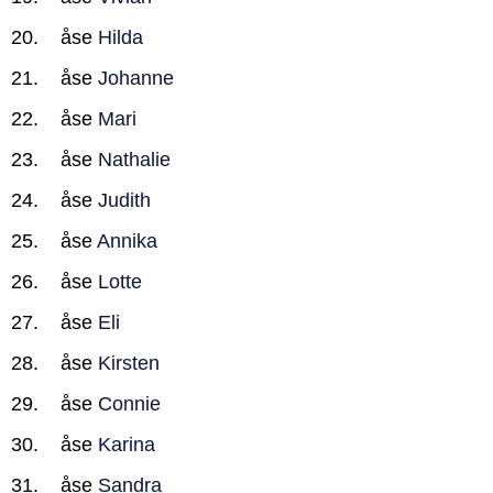
åse
Hilda
åse
Johanne
åse
Mari
åse
Nathalie
åse
Judith
åse
Annika
åse
Lotte
åse
Eli
åse
Kirsten
åse
Connie
åse
Karina
åse
Sandra