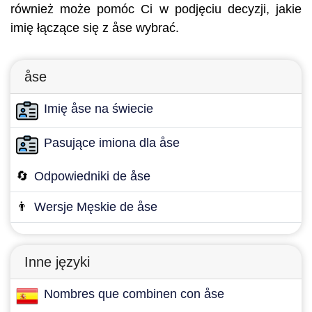
również może pomóc Ci w podjęciu decyzji, jakie
imię łączące się z åse wybrać.
åse
Imię åse na świecie
Pasujące imiona dla åse
🔄
Odpowiedniki de åse
👨
Wersje Męskie de åse
Inne języki
Nombres que combinen con åse