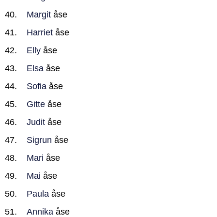
Margit
åse
Harriet
åse
Elly
åse
Elsa
åse
Sofia
åse
Gitte
åse
Judit
åse
Sigrun
åse
Mari
åse
Mai
åse
Paula
åse
Annika
åse