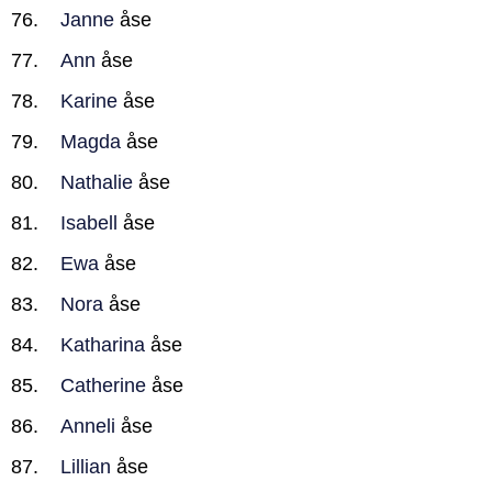
Janne
åse
Ann
åse
Karine
åse
Magda
åse
Nathalie
åse
Isabell
åse
Ewa
åse
Nora
åse
Katharina
åse
Catherine
åse
Anneli
åse
Lillian
åse