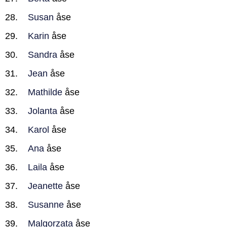
Susan
åse
Karin
åse
Sandra
åse
Jean
åse
Mathilde
åse
Jolanta
åse
Karol
åse
Ana
åse
Laila
åse
Jeanette
åse
Susanne
åse
Malgorzata
åse