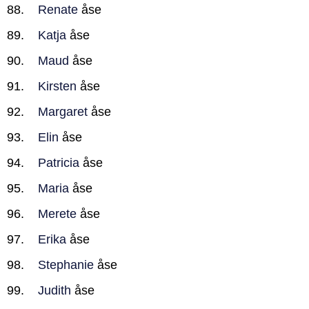
Renate
åse
Katja
åse
Maud
åse
Kirsten
åse
Margaret
åse
Elin
åse
Patricia
åse
Maria
åse
Merete
åse
Erika
åse
Stephanie
åse
Judith
åse