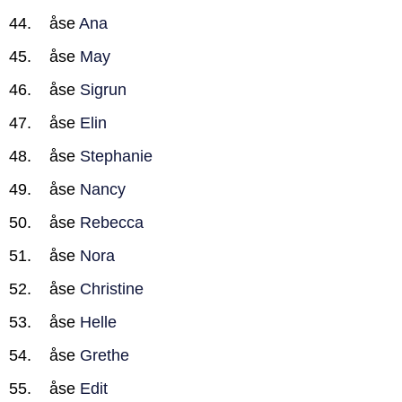
åse
Ana
åse
May
åse
Sigrun
åse
Elin
åse
Stephanie
åse
Nancy
åse
Rebecca
åse
Nora
åse
Christine
åse
Helle
åse
Grethe
åse
Edit