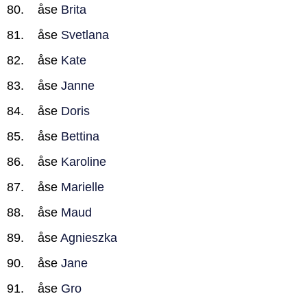
åse
Brita
åse
Svetlana
åse
Kate
åse
Janne
åse
Doris
åse
Bettina
åse
Karoline
åse
Marielle
åse
Maud
åse
Agnieszka
åse
Jane
åse
Gro