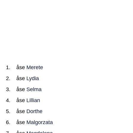
åse
Merete
åse
Lydia
åse
Selma
åse
Lillian
åse
Dorthe
åse
Malgorzata