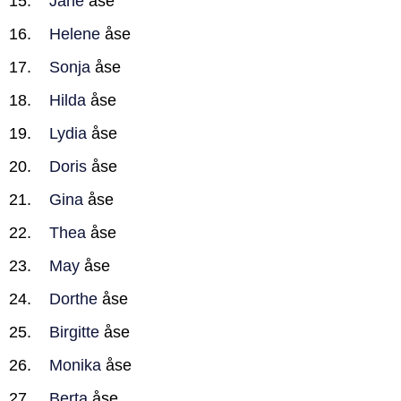
Jane
åse
Helene
åse
Sonja
åse
Hilda
åse
Lydia
åse
Doris
åse
Gina
åse
Thea
åse
May
åse
Dorthe
åse
Birgitte
åse
Monika
åse
Berta
åse