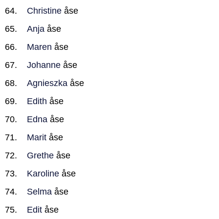
Christine
åse
Anja
åse
Maren
åse
Johanne
åse
Agnieszka
åse
Edith
åse
Edna
åse
Marit
åse
Grethe
åse
Karoline
åse
Selma
åse
Edit
åse