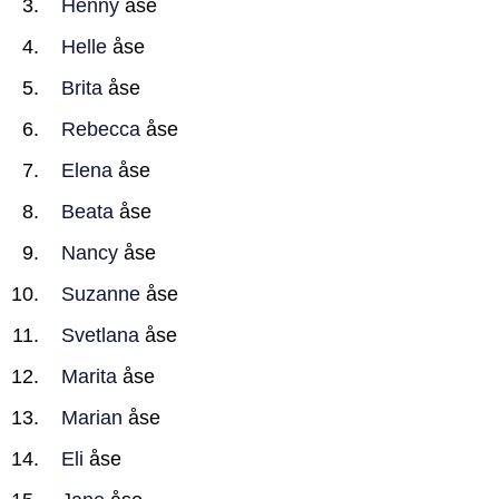
Henny
åse
Helle
åse
Brita
åse
Rebecca
åse
Elena
åse
Beata
åse
Nancy
åse
Suzanne
åse
Svetlana
åse
Marita
åse
Marian
åse
Eli
åse