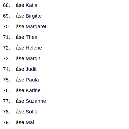
åse
Katja
åse
Birgitte
åse
Margaret
åse
Thea
åse
Helene
åse
Margit
åse
Judit
åse
Paula
åse
Karine
åse
Suzanne
åse
Sofia
åse
Mai