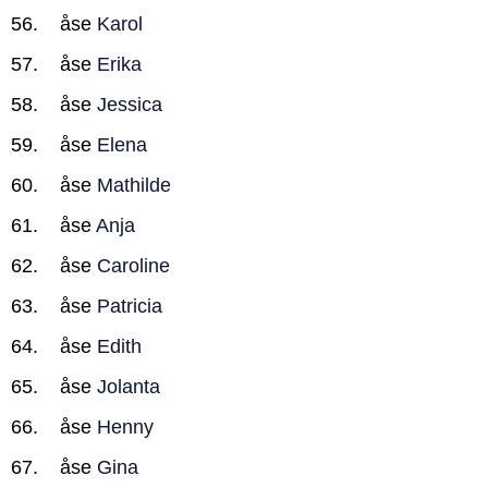
åse
Karol
åse
Erika
åse
Jessica
åse
Elena
åse
Mathilde
åse
Anja
åse
Caroline
åse
Patricia
åse
Edith
åse
Jolanta
åse
Henny
åse
Gina