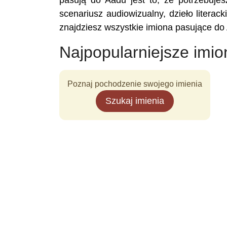
pasują do Aadu jest to, że potrzebujes
scenariusz audiowizualny, dzieło literac
znajdziesz wszystkie imiona pasujące do
Najpopularniejsze imio
Poznaj pochodzenie swojego imienia
Szukaj imienia