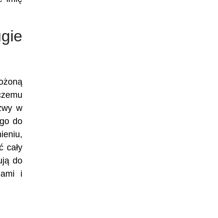
gie
łożoną
 czemu
azwy w
ego do
ieniu,
ć cały
ują do
ami i