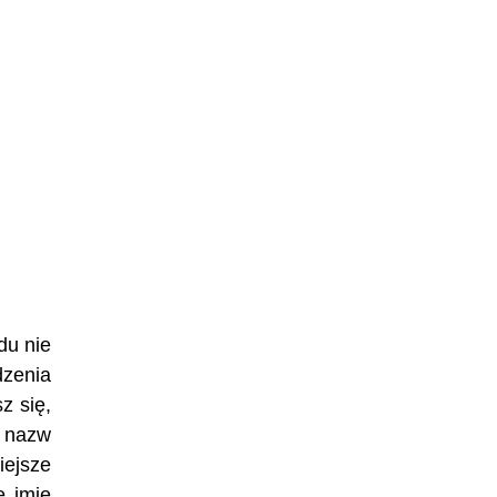
du nie
zenia
z się,
h nazw
iejsze
e imię