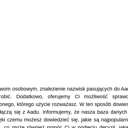
nazwom osobowym, znalezienie nazwisk pasujących do Aa
robić. Dodatkowo, oferujemy Ci możliwość sprawd
żonego, którego użycie rozważasz. W ten sposób dowies
re łączą się z Aadu. Informujemy, że nasza baza danyc
ęki czemu możesz dowiedzieć się, jakie są najpopularn
, co może również pomóc Ci w podjęciu decyzji, jaki