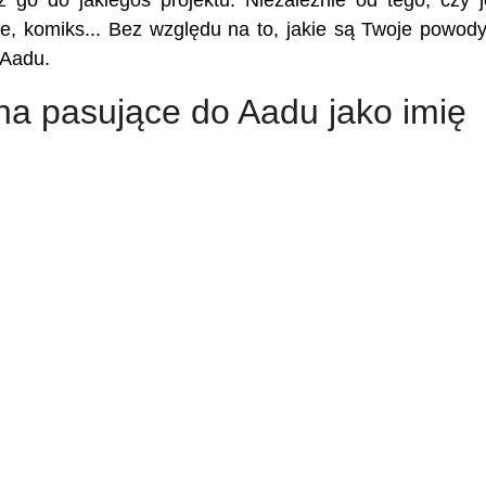
z go do jakiegoś projektu. Niezależnie od tego, czy j
kie, komiks... Bez względu na to, jakie są Twoje powody,
 Aadu.
na pasujące do Aadu jako imię