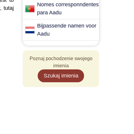
est to
Nomes corresponndentes
 tutaj
para Aadu
Bijpassende namen voor
Aadu
Poznaj pochodzenie swojego
imienia
Szukaj imienia