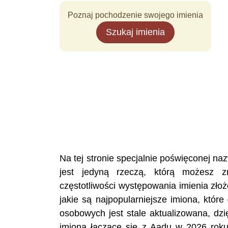
Poznaj pochodzenie swojego imienia
Szukaj imienia
Na tej stronie specjalnie poświęconej 
jest jedyną rzeczą, którą możesz z
częstotliwości występowania imienia zło
jakie są najpopularniejsze imiona, któ
osobowych jest stale aktualizowana, dzi
imiona łączące się z Aadu w 2026 roku